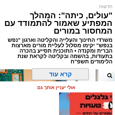
קובי ידיד ז"ל | ארכיון (שימוש לפי סעיף 27א)
חדשות
ארי קאהן / 15:39 05.08.26
"עולים, כיתה": המהלך
המפתיע שאמור להתמודד עם
המחסור במורים
משרדי החינוך והעלייה והקליטה וארגון "נפש
בנפש" יקימו מסלול לעליית מורים מארצות
הברית ומקנדה • התוכנית תסייע בהכרה
תגים:
פסגת זאב
,
ירושלים
,
זק"א
,
קפריסין
,
טביעה
בתעודות, בהשמה ובקליטה לקראת שנת
,
משרד החוץ
,
חדשות ירושלים
,
ירושלים החרדית
,
הלימודים תשפ"ח
לימסול
,
קובי ידיד
קרא עוד
אבל כבד ירד על שכונת פסגת זאב לאחר שהותר
לפרסום כי קובי ידיד, בן 34, תושב השכונה ואב
אולי יעניין אותך גם
לארבעה, הוא הישראלי ש
טבע למוות
במהלך
חופשה משפחתית בחוף הים בלימסול
שבקפריסין.