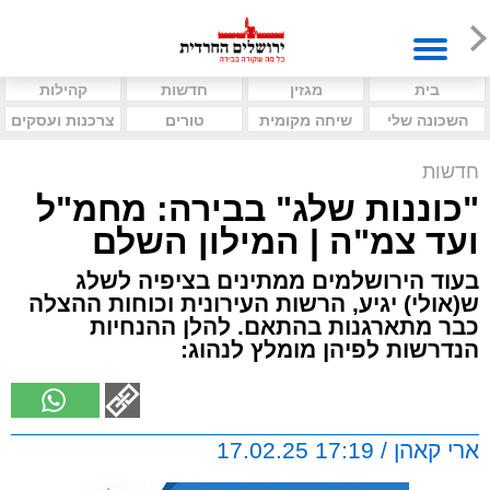
בית
מגזין
חדשות
קהילות
השכונה שלי
שיחה מקומית
טורים
צרכנות ועסקים
חדשות
"כוננות שלג" בבירה: מחמ"ל
ועד צמ"ה | המילון השלם
בעוד הירושלמים ממתינים בציפיה לשלג
ש(אולי) יגיע, הרשות העירונית וכוחות ההצלה
כבר מתארגנות בהתאם. להלן ההנחיות
הנדרשות לפיהן מומלץ לנהוג:
ארי קאהן / 17:19 17.02.25