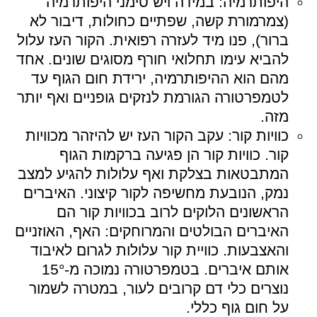
היפותרמיה: במידה ויש סימני היפותרמיה
(צמרמורת קשה, שפתיים כחולות, דיבור לא
ברור), פנו מיד לעזרה רפואית. הקור העז עלול
להביא עימו תחלואי חורף מסוגים שונים. אחד
מהם הוא ההיפותרמיה, ירידת חום הגוף עד
לטמפרטורה הגורמת לנזקים גופניים ואף יותר
מזה.
כוויות קור: עקב הקור העז יש להיזהר מכוויות
קור. כוויות קור הן פגיעה ברקמות הגוף
המתבטאות בצלקת ואף עלולות להגיע למצב
נמק, הנובעת מחשיפה לקור קיצוני. האיברים
הראשונים הלוקים לרוב בכוויות קור הם
האיברים הבולטים והמרוחקים: האף, האוזניים
והאצבעות. כוויית קור עלולות לגרום לאיבוד
אותם איברים. בטמפרטורה נמוכה מ-15°
נוצרים כלי דם קרובים לעור, במטרה לשמור
על חום גוף כללי.