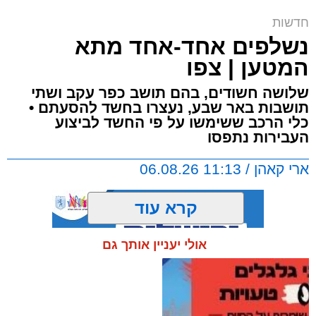
ח"כ סוכות בסיור בבתי ספר במזרח ירושלים |
חדשות
דוברות
נשלפים אחד-אחד מתא
ארי קאהן / 16:42 06.08.26
המטען | צפו
שלושה חשודים, בהם תושב כפר עקב ושתי
תושבות באר שבע, נעצרו בחשד להסעתם •
כלי הרכב ששימשו על פי החשד לביצוע
העבירות נתפסו
תגים:
מזרח ירושלים
,
ירושלים
,
מעצר
,
משטרת
ארי קאהן / 11:13 06.08.26
ישראל
,
איומים
,
חדשות ירושלים
,
ירושלים החרדית
,
צבי סוכות
קרא עוד
טרזן המחבל:
תושב מזרח ירושלים בן 25 נעצר
אולי יעניין אותך גם
היום (חמישי) לאחר שעל פי החשד איים ברצח על
יו"ר ועדת החינוך, חבר הכנסת צבי סוכות, ושלח לו
תגים:
כביש 1
,
ירושלים
,
משטרת ישראל
,
כביש
תמונות של נשק ותחמושת.
443
,
מחוז ש"י
,
שוהים בלתי חוקיים
,
באר שבע
,
שב"חים
,
כפר עקב
,
חדשות ירושלים
,
ירושלים