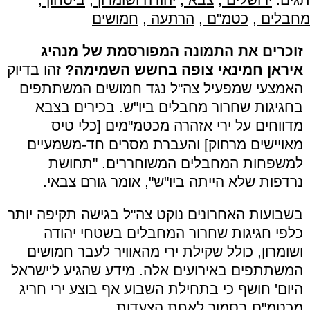
מחבלים
,
כטמ"ם
,
הרתעה
,
חמושים
זוכרים את התמונה המפורסמת של מנהיג
איראן חמינאי צופה בחשש השמימה?
זהו בדיוק
האמצעי שמפעיל צה"ל נגד חמושים המשתתפים
בחגיגות שחרור מחבלים ביו"ש. בכירים בצבא
מדווחים על ירי אזהרה מכטמ"מים [כלי טיס
מאויישים מרחוק] והעברת מסרים חד-משמעיים
למשפחות המחבלים המשוחררים. "תחושת
נרדפות שלא הייתה ביו"ש", אומר גורם צבאי.
בשבועות האחרונים נוקט צה"ל בגישה תקיפה יותר
כלפי חגיגות שחרור המחבלים בשטחי יהודה
ושומרון, כולל שקילת ירי מהאוויר לעבר חמושים
המשתתפים באירועים אלה. מידע שהגיע ל'ישראל
היום' חושף כי בתחילת השבוע אף בוצע ירי חריג
מכטמ"ם בסמוך לאחת הצעדות.