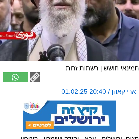
חמינאי חושש | רשתות זרות
ארי קאהן / 20:40 01.02.25
תגים:
ירושלים
,
צבא
,
יהודה ושומרון
,
ביטחון
,