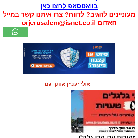
בוואטסאפ לחצו כאן
מעוניינים להגיב? לדווח? צרו איתנו קשר במייל
האדום
orjerusalem@isnet.co.il
אולי יעניין אותך גם
זהירות עם הדו גלגלי