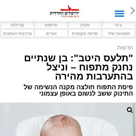
בית
מגזין
חדשות
קהילות
השכונה שלי
שיחה מקומית
טורים
צרכנות ועסקים
חדשות
"תלעס היטב": בן שנתיים
נחנק מתפוח – וניצל
בהתערבות מהירה
פיסת התפוח חולצה מקנה הנשימה של
התינוק ששב לנשום באופן עצמוני