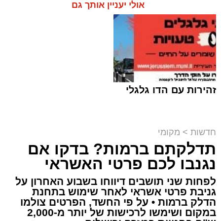
אולי יעניין אותך גם
זהירות עם הדו גלגלי
חדשות
>
מקומי
תדלקתם ברמות? בדקו אם
קבוצת זמן אמת
נגנבו לכם פרטי האשראי
מערכת האתר / 18:52 07.08.26
לפחות שני תושבים דיווחו בשבוע האחרון על
גניבת פרטי אשראי לאחר שימוש בתחנת
הדלק ברמות • על פי החשד, הפרטים צולמו
במקום ושימשו לרכישות של יותר מ-2,000