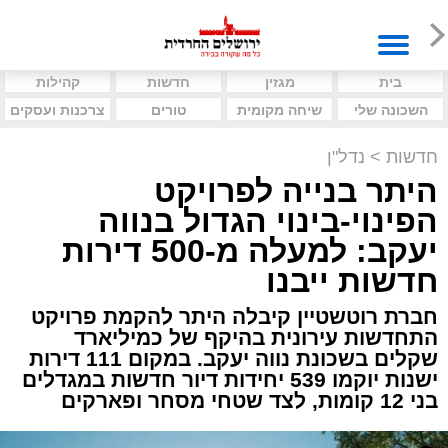
בית
מגזין
חדשות
קהילות
השכונה שלי
שיחה מקומית
טורים
צרכנות ועסקים
חדשות
>
נדל"ן
היתר בנייה לפרויקט
הפינוי-בינוי הגדול בנווה
יעקב: למעלה מ-500 דירות
חדשות ייבנו
חברת רוטשטיין קיבלה היתר להקמת פרויקט
התחדשות עירונית בהיקף של כמיליארד
שקלים בשכונת נווה יעקב. במקום 111 דירות
ישנות יוקמו 539 יחידות דיור חדשות במגדלים
בני 12 קומות, לצד שטחי מסחר ופארקים