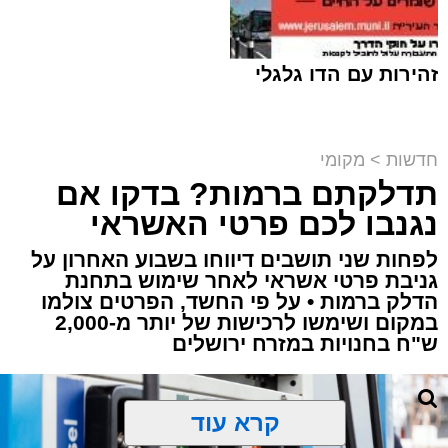
זהירות עם הדו גלגלי
חדשות
>
מקומי
תדלקתם ברמות? בדקו אם
קבוצת זמן אמת
נגנבו לכם פרטי האשראי
מערכת האתר / 18:52 07.08.26
לפחות שני תושבים דיווחו בשבוע האחרון על
גניבת פרטי אשראי לאחר שימוש בתחנת
הדלק ברמות • על פי החשד, הפרטים צולמו
במקום ושימשו לרכישות של יותר מ-2,000
ש"ח בחנויות במזרח ירושלים
תגים:
ירושלים
,
תאונה
,
זמר
,
אחים ננעלו ברכב
קרא עוד
אסון בירושלים: הזמר אבישי לוי ז"ל משכונת רמת