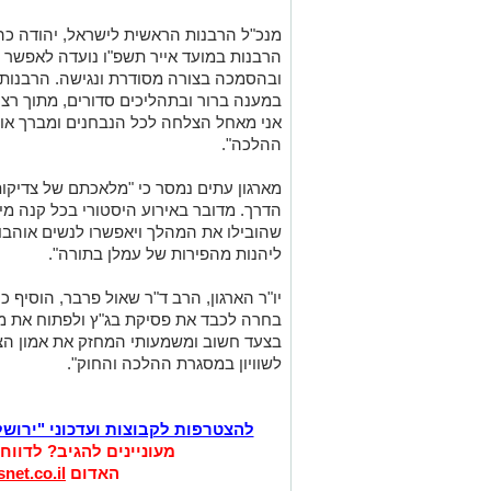
מנכ"ל הרבנות הראשית לישראל, יהודה כה
הרבנות במועד אייר תשפ"ו נועדה לאפשר 
ובהסמכה בצורה מסודרת ונגישה. הרבנות
במענה ברור ובתהליכים סדורים, מתוך רצון
אני מאחל הצלחה לכל הנבחנים ומברך א
ההלכה".
מארגון עתים נמסר כי "מלאכתם של צדיקו
הדרך. מדובר באירוע היסטורי בכל קנה מיד
שהובילו את המהלך ויאפשרו לנשים אוהבו
ליהנות מהפירות של עמלן בתורה".
יו"ר הארגון, הרב ד"ר שאול פרבר, הוסיף 
בחרה לכבד את פסיקת בג"ץ ולפתוח את מ
בצעד חשוב ומשמעותי המחזק את אמון הצ
לשוויון במסגרת ההלכה והחוק".
להצטרפות לקבוצות ועדכוני "ירוש
מעוניינים להגיב? לדווח
האדום
net.co.il