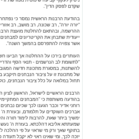
שקדם לפסק הדין".
בהודעת הרבנות הראשית נמסר כי נפתחה
"יורה יורה", רב שכונה, רב מושב, רב אזורי 
ההרשמה, ובהתאם להחלטת מועצת הרבנות
ייעודית שתבחן את הקריטריונים למבחנים 
אשר צפויה להתפרסם בהמשך השנה".
העותרים בירכו על ההחלטה אך הביעו 
"לתשומת לב הנרשמים - תנאי הסף והדרישו
להשתנות, במסגרת מתכונת חדשה המגובשת 
של מתכונת זו על ציבור הנבחנים תיקבע ב
תחול במלואה על כלל ציבור הנבחנים, כול
הרבנים הראשיים לישראל, הראשון לציון הר
בהודעה משותפת כי "המבחנים המתקיימים
אברכים השוקדים על תלמודם, ובעזרת ה' 
ימשיך ביתר שאת, להרבות לימוד תורה והל
שמעתתא אליבא דהלכתא. בעזרת ה' נעשה
בתוקף שאך ורק מי שראוי על פי ההלכה 
יזכה לכך, ומי שאינו ראוי לא יקבל תעודה כ