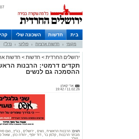
07 אוגוסט 2026 / 00:34
בית
חדשות
השכונה שלי
קהי
מקומי
חדשות ארציות
פוליטי
נדל"ן
חצרות
|
|
|
ירושלים החרדית
>
חדשות
>
חדשות ארצ
תקדים דרמטי: הרבנות הראש
ההסמכה גם לנשים
ארי קאהן
11.02.26 / 19:42
תגים:
הרבנות הראשית
,
נשים
,
ירושלים
,
בג"ץ
,
נעם סול
מבחני הרבנות
,
קלמן בר
,
דוד יוסף
,
יהודה כהן
,
שאול פ
,
קולך