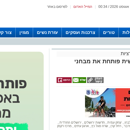
|
המייל האדום
|
לפרסום באתר
לות
טורים
צרכנות ועסקים
עזרת נשים
מגזין
צור ק
יות
ית פותחת את מבחני
ברג
,
יצחק עמית
,
חדשות ירושלים
,
ירושלים החרדית
,
רבר
,
רחל קרן
,
שרה סגל כץ
,
ארגון עתים
,
מרכז רקמן