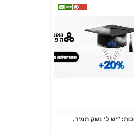
אולי
יעניין
אותך
גם
זהירות עם הדו
גלגלי
ות: "יש לי נשק תמיד,