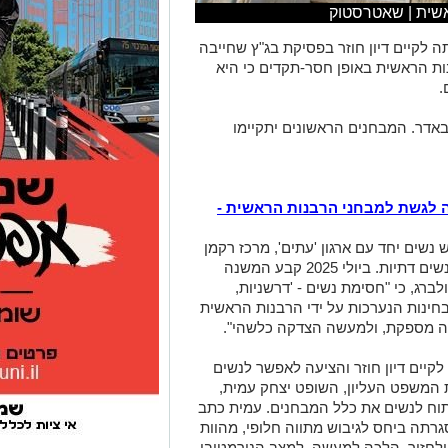
שית | שאטרסטוק
לקיים דיון חוזר בפסיקת בג"ץ שחייבה
ות הראשית באופן חסר-תקדים כי היא
.
באדר. המבחנים הראשונים יתקיימו
כלנה לגשת למבחני הרבנות הראשית -
ים יחד עם ארגון 'עתים', מרכז רקמן
לקידום מעמד האישה וארגון קולך - פורום נשים דתיות. ביולי 2025 קבע המשנה
רג, כי "חסימת נשים - 'דרשניות,
בחינות הנערכות על ידי הרבנות הראשית
ה מספקת, ולמעשה הצדקה כלשהי".
 ביקשה לקיים דיון חוזר והציעה לאפשר לנשים
ת המשפט העליון, השופט יצחק עמית,
וח לנשים את כלל המבחנים. עמית כתב
רתה ביחס לגיבוש מתווה חלופי, מהוות
 ולחזור, הלכה למעשה, למצב הנורמטיבי