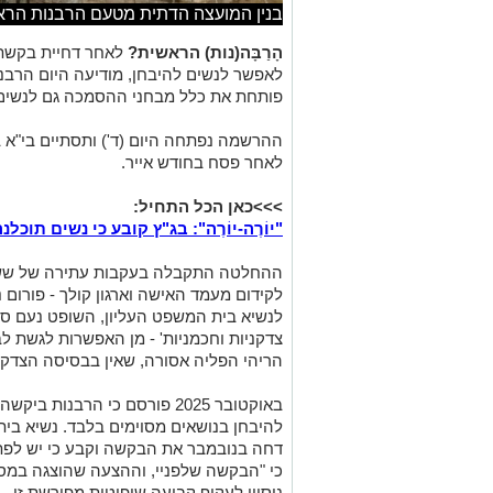
בנין המועצה הדתית מטעם הרבנות הרא
הָרַבָּה(נות) הראשית?
לאחר דחיית בקשתה 
לאפשר לנשים להיבחן, מודיעה היום הרבנ
פותחת את כלל מבחני ההסמכה גם לנשים
ההרשמה נפתחה היום (ד') ותסתיים בי"א 
לאחר פסח בחודש אייר.
>>>כאן הכל התחיל:
"יוֹרֶה-יוֹרֶה": בג"ץ קובע כי נשים תו
ההחלטה התקבלה בעקבות עתירה של שש נש
לנשיא בית המשפט העליון, השופט נעם סולב
צדקניות וחכמניות' - מן האפשרות לגשת ל
הריהי הפליה אסורה, שאין בבסיסה הצדק
באוקטובר 2025 פורסם כי הרבנות
להיבחן בנושאים מסוימים בלבד. נשיא בי
דחה בנובמבר את הבקשה וקבע כי יש לפת
כי "הבקשה שלפניי, וההצעה שהוצגה במסג
ניסיון לעקוף קביעה שיפוטית מפורשת זו -