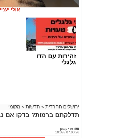
אולי יעניי
זהירות עם הדו
גלגלי
ירושלים החרדית
>
חדשות
>
מקומי
קבוצת זמן אמת
תדלקתם ברמות? בדקו אם נג
אסון בירושלים: הזמר אבישי לוי ז"ל משכ
אדוניהו הכהן בירושלים.
ארי קאהן
07.08.26 / 10:09
על פי עדי ראיה, הנפטר הוריד נוסעים מרכ