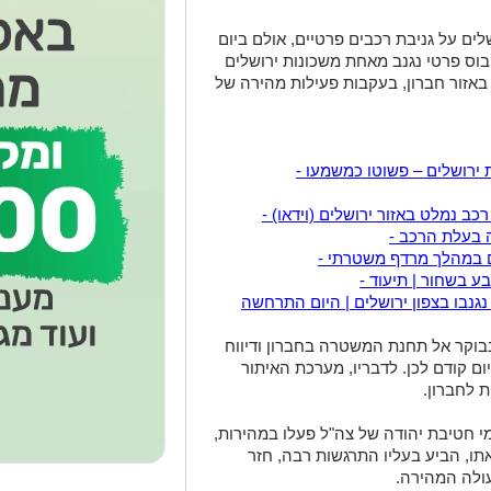
לים על גניבת רכבים פרטיים, אולם ביום
בוס פרטי נגנב מאחת משכונות ירושלים
באזור חברון, בעקבות פעילות מהירה של
ת ירושלים – פשוטו כמשמעו -
כב נמלט באזור ירושלים (וידאו) -
ה בעלת הרכב -
ום במהלך מרדף משטרתי -
ע בשחור | תיעוד -
נגנבו בצפון ירושלים | היום התרחשה
בבוקר אל תחנת המשטרה בחברון ודיווח
ם קודם לכן. לדבריו, מערכת האיתור
 לחברון.
י חטיבת יהודה של צה"ל פעלו במהירות,
תו, הביע בעליו התרגשות רבה, חזר
ולה המהירה.