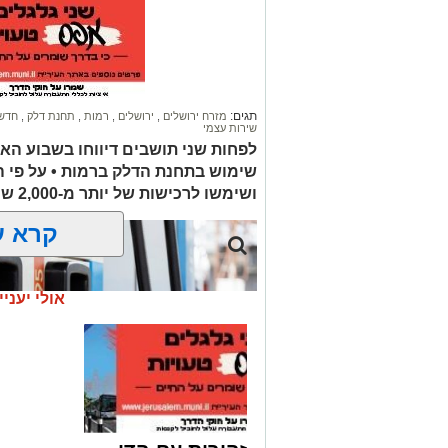
שאינה ברורה הרכב הידרדר ומחץ אותו למו
כוחות הצלה שהגיעו למקום מצאו אותו במצ
החייאה. במקביל הוא פונה לבית החולים 
ההצלה ולדאבון לב המשפחה הוא נפטר.
תגים:
מזרח ירושלים
,
ירושלים
,
רמות
,
תחנת דלק
,
חדשו
שירות עצמי
הלווייתו תתקיים במוצאי שבת.
לפחות שני תושבים דיווחו בשבוע הא
שימוש בתחנת הדלק ברמות • על פי 
ת.נ.צ.ב.ה
ושימשו לרכישות של יותר מ-2,000 ש"ח בחנויות במזרח ירושלים
להצטרפות לקבוצות ועדכוני "ירוש
קרא ע
מעוניינים להגיב? לדווח
האדום
net.co.il
אולי יעניי