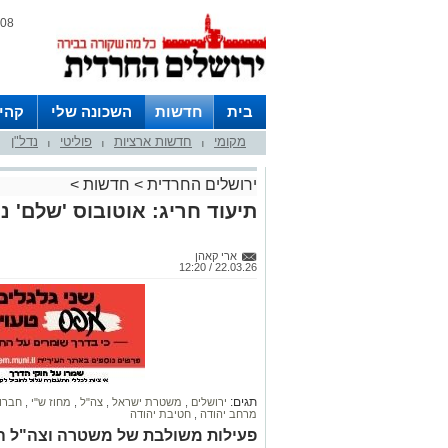
08 אוגוסט 2026 / 06:34
בית
חדשות
השכונה שלי
קהי
מקומי
חדשות ארציות
פוליטי
נדל"ן
חצרות
|
|
|
ירושלים החרדית
>
חדשות
>
תיעוד חריג: אוטובוס 'שלם' נ
ארי קאהן
22.03.26 / 12:20
תגים:
ירושלים
,
משטרת ישראל
,
צה"ל
,
מחוז ש"י
,
חברו
מרחב יהודה
,
חטיבת יהודה
פעילות משולבת של משטרה וצה"ל הו