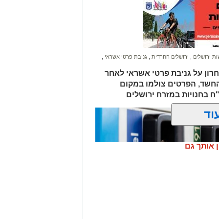
ות.
ב אנוש והחלו לבצע עליו פעולות
הדסה הר הצופים אולם חרף מאמצי
ת ירושלים
,
ירושלים החרדית
,
גניבת פרטי אשראי
,
חרון על גניבת פרטי אשראי לאחר
החשד, הפרטים צולמו במקום
לים החרדית" בוואטסאפ לחצו כאן
וד
? צרו איתנו קשר במייל
orjerusalem@is
ן אותך גם