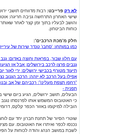
לא רק
פרייבט:
רבות מדווחים תושבי ירוש
שישי האחרון התרחשה גניבה חריגה: אוטו
והושב לבעליו בתוך זמן קצר לאחר שאותר 
כוחות הביטחון.
חלק מ'מכת הרכבים':
כמו במותחן: 'סחבו' טנדר שירות של עיריי
עם חלון שבור, בפראות וחוצה באדום: גנב ר
גנבים פרצו לרכב בירושלים; אבל אז הגיע
תיעוד מטורף בכבישי ירושלים: ירי לאור י
אפילו בעל הרכב לא יזהה: הרכב הגנוב נצב
"רחפן תצפת מעלינו": רכביהם של אב ובנו 
תפנית -
הבעלים, תושב ירושלים, הגיע ביום שישי 
כי האוטובוס המשמש אותו לפרנסתו נגנב יו
הובילה למיקומו באזור הכפר קלקס, דרומית
שוטרי הסיור של תחנת חברון יחד עם לוחמ
נכנסו לכפר ואיתרו את האוטובוס. עם מציא
לשבת במושב הנהג והודה לכוחות על הפע