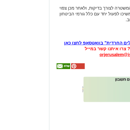
שטרה לצורך בדיקות, ולאחר מכן צפוי
שיכו לפעול יחד עם כלל גורמי הביטחון
ב.
לים החרדית" בוואטסאפ לחצו כאן
? צרו איתנו קשר במייל
orjerusalem@is
אולי
יעניין
אותך
גם
זהירות עם הדו
גלגלי