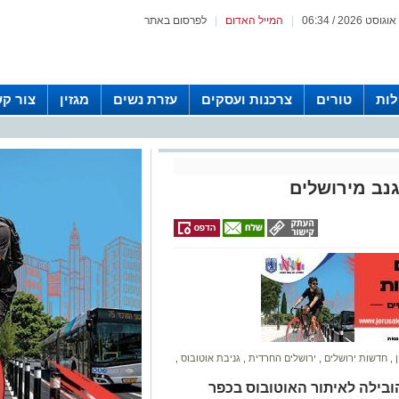
|
המייל האדום
|
לפרסום באתר
לות
טורים
צרכנות ועסקים
עזרת נשים
מגזין
צור ק
גנב מירושלים
ן
,
חדשות ירושלים
,
ירושלים החרדית
,
גניבת אוטובוס
,
בילה לאיתור האוטובוס בכפר