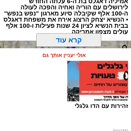
אמיליה דאגלס בת ה-6 עלתה החודש
לירושלים עם הוריה ואחיה והפכה לעולה
ה-100 אלף שקיבלה סיוע מארגון "נפש בנפש"
• הנשיא יצחק הרצוג אירח את משפחת דאגלס
בבית הנשיא לציון 24 שנות פעילות ו-100 אלף
תגים:
ירושלים
,
ביטוח לאומי
,
ילדים
,
צביקה כהן
,
עולים מצפון אמריקה
משפחות
,
חדשות ירושלים
,
ירושלים החרדית
,
קרא עוד
מענק לימודים
,
שנת הלימודים התשפ"ז
אולי יעניין אותך גם
אתם זכאים?
335 מיליון שקל יועברו מחר (שלישי)
על ידי
הביטוח הלאומי
במסגרת תשלום מענק
הלימודים השנתי, לקראת פתיחת שנת הלימודים
התשפ"ז שתחל בעוד כשבועיים. למעלה מ-140
אלף משפחות בישראל צפויות לקבל את המענק,
שנועד לסייע בהתמודדות עם ההוצאות הכרוכות
ברכישת ספרי לימוד, מחברות, תיקים ויתר הציוד
זהירות עם הדו גלגלי
הנדרש לתלמידים.
עוד בנושא:
חדשות