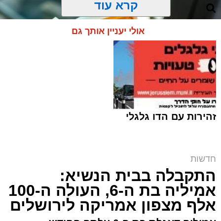
קרא עוד
אולי יעניין אותך גם
זהירות עם הדו גלגלי
חדשות
התקבלה בבית הנשיא:
זכאים? | אילוסטרציה shutterstock
אמיליה בת ה-6, העולה ה-100
ארי קאהן / 12:07 10.08.26
אלף מצפון אמריקה לירושלים