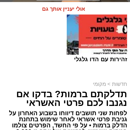
אולי יעניין אותך גם
זהירות עם הדו גלגלי
חדשות
>
מקומי
תדלקתם ברמות? בדקו אם
קבוצת זמן אמת
נגנבו לכם פרטי האשראי
מערכת האתר / 18:52 07.08.26
לפחות שני תושבים דיווחו בשבוע האחרון על
גניבת פרטי אשראי לאחר שימוש בתחנת
הדלק ברמות • על פי החשד, הפרטים צולמו