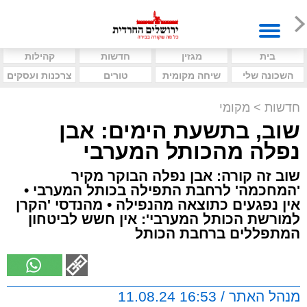
בית
מגזין
חדשות
קהילות
השכונה שלי
שיחה מקומית
טורים
צרכנות ועסקים
חדשות
>
מקומי
שוב, בתשעת הימים: אבן
נפלה מהכותל המערבי
שוב זה קורה: אבן נפלה הבוקר מקיר
'המחכמה' לרחבת התפילה בכותל המערבי •
אין נפגעים כתוצאה מהנפילה • מהנדסי 'הקרן
למורשת הכותל המערבי': אין חשש לביטחון
המתפללים ברחבת הכותל
מנהל האתר / 16:53 11.08.24