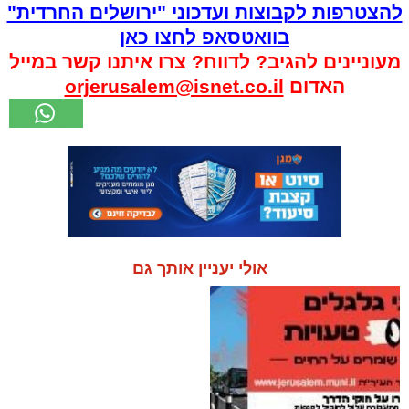
להצטרפות לקבוצות ועדכוני "ירושלים החרדית"
בוואטסאפ לחצו כאן
מעוניינים להגיב? לדווח? צרו איתנו קשר במייל
האדום
orjerusalem@isnet.co.il
אולי יעניין אותך גם