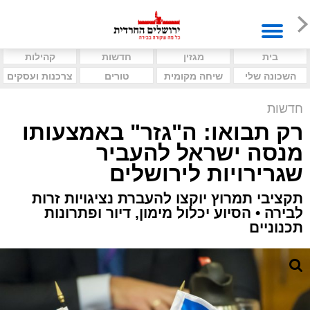
בית
מגזין
חדשות
קהילות
השכונה שלי
שיחה מקומית
טורים
צרכנות ועסקים
חדשות
רק תבואו: ה"גזר" באמצעותו
מנסה ישראל להעביר
שגרירויות לירושלים
תקציבי תמרוץ יוקצו להעברת נציגויות זרות
לבירה • הסיוע יכלול מימון, דיור ופתרונות
תכנוניים