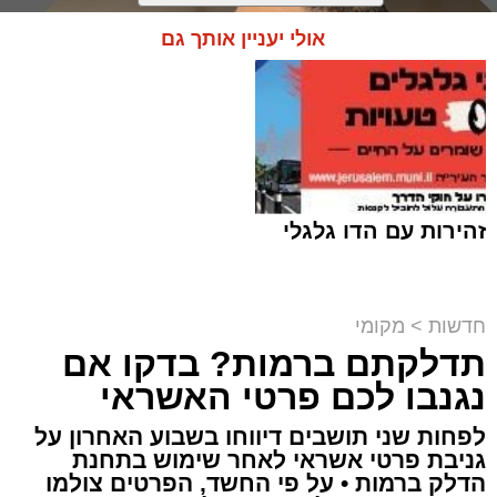
אולי יעניין אותך גם
זהירות עם הדו גלגלי
חדשות
>
מקומי
תדלקתם ברמות? בדקו אם
קבוצת זמן אמת
נגנבו לכם פרטי האשראי
מערכת האתר / 18:52 07.08.26
לפחות שני תושבים דיווחו בשבוע האחרון על
גניבת פרטי אשראי לאחר שימוש בתחנת
הדלק ברמות • על פי החשד, הפרטים צולמו