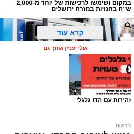
במקום ושימשו לרכישות של יותר מ-2,000
ש"ח בחנויות במזרח ירושלים
תגים:
ירושלים
,
תאונה
,
זמר
,
אחים ננעלו ברכב
קרא עוד
אסון בירושלים: הזמר אבישי לוי ז"ל משכונת רמת
שלמה נהרג בתאונה קשה ברח' אדוניהו הכהן
אולי יעניין אותך גם
בירושלים.
על פי עדי ראיה, הנפטר הוריד נוסעים מרכבו וירד
לסייע להם בחבילות, אך מסיבה שאינה ברורה
הרכב הידרדר ומחץ אותו למוות.
כוחות הצלה שהגיעו למקום מצאו אותו במצב אנוש
זהירות עם הדו גלגלי
והחלו לבצע עליו פעולות החייאה. במקביל הוא
פונה לבית החולים הדסה הר הצופים אולם חרף
מאמצי ההצלה ולדאבון לב המשפחה הוא נפטר.
חרם על תחנת הדלק | אילוסטרציה shutterstock
חדשות