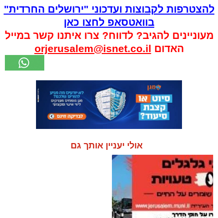
להצטרפות לקבוצות ועדכוני "ירושלים החרדית"
בוואטסאפ לחצו כאן
מעוניינים להגיב? לדווח? צרו איתנו קשר במייל
האדום
orjerusalem@isnet.co.il
אולי יעניין אותך גם