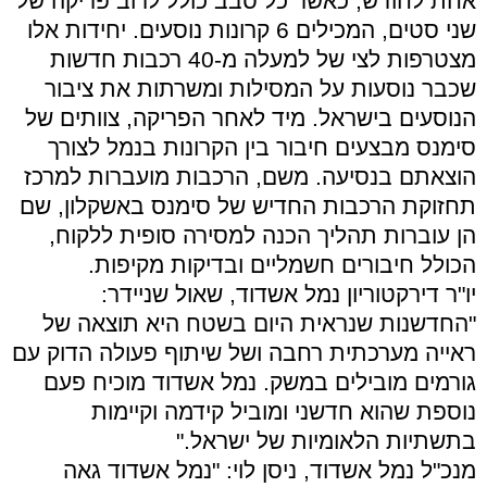
אחת לחודש, כאשר כל סבב כולל לרוב פריקה של
שני סטים, המכילים 6 קרונות נוסעים. יחידות אלו
מצטרפות לצי של למעלה מ-40 רכבות חדשות
שכבר נוסעות על המסילות ומשרתות את ציבור
הנוסעים בישראל. מיד לאחר הפריקה, צוותים של
סימנס מבצעים חיבור בין הקרונות בנמל לצורך
הוצאתם בנסיעה. משם, הרכבות מועברות למרכז
תחזוקת הרכבות החדיש של סימנס באשקלון, שם
הן עוברות תהליך הכנה למסירה סופית ללקוח,
הכולל חיבורים חשמליים ובדיקות מקיפות.
יו"ר דירקטוריון נמל אשדוד, שאול שניידר:
"החדשנות שנראית היום בשטח היא תוצאה של
ראייה מערכתית רחבה ושל שיתוף פעולה הדוק עם
גורמים מובילים במשק. נמל אשדוד מוכיח פעם
נוספת שהוא חדשני ומוביל קידמה וקיימות
בתשתיות הלאומיות של ישראל."
מנכ"ל נמל אשדוד, ניסן לוי: "נמל אשדוד גאה