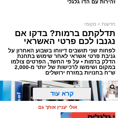
זהירות עם הדו גלגלי
חדשות
>
מקומי
תדלקתם ברמות? בדקו אם
קבוצת זמן אמת
נגנבו לכם פרטי האשראי
מערכת האתר / 18:52 07.08.26
לפחות שני תושבים דיווחו בשבוע האחרון על
גניבת פרטי אשראי לאחר שימוש בתחנת
הדלק ברמות • על פי החשד, הפרטים צולמו
במקום ושימשו לרכישות של יותר מ-2,000
ש"ח בחנויות במזרח ירושלים
תגים:
ירושלים
,
תאונה
,
זמר
,
אחים ננעלו ברכב
קרא עוד
אסון בירושלים: הזמר אבישי לוי ז"ל משכונת רמת
שלמה נהרג בתאונה קשה ברח' אדוניהו הכהן
אולי יעניין אותך גם
בירושלים.