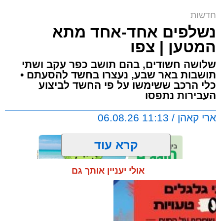
ח"כ סוכות בסיור בבתי ספר במזרח ירושלים |
חדשות
דוברות
נשלפים אחד-אחד מתא
ארי קאהן / 16:42 06.08.26
המטען | צפו
שלושה חשודים, בהם תושב כפר עקב ושתי
תושבות באר שבע, נעצרו בחשד להסעתם •
כלי הרכב ששימשו על פי החשד לביצוע
העבירות נתפסו
תגים:
מזרח ירושלים
,
ירושלים
,
מעצר
,
משטרת
ארי קאהן / 11:13 06.08.26
ישראל
,
איומים
,
חדשות ירושלים
,
ירושלים החרדית
,
צבי סוכות
קרא עוד
טרזן המחבל:
תושב מזרח ירושלים בן 25 נעצר
אולי יעניין אותך גם
היום (חמישי) לאחר שעל פי החשד איים ברצח על
יו"ר ועדת החינוך, חבר הכנסת צבי סוכות, ושלח לו
תגים:
כביש 1
,
ירושלים
,
משטרת ישראל
,
כביש
תמונות של נשק ותחמושת.
443
,
מחוז ש"י
,
שוהים בלתי חוקיים
,
באר שבע
,
שב"חים
,
כפר עקב
,
חדשות ירושלים
,
ירושלים