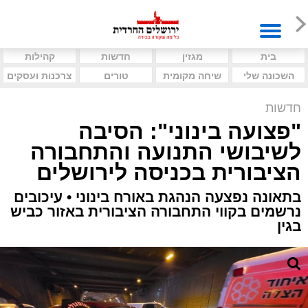
בית
מגזין
חדשות
קהילות
השכונה שלי
שיחה מקומית
טורים
צרכנות ועסקים
חדשות
"פצועה בינוני": הסיבה
לשיבושי התנועה והתחבורה
הציבורית בכניסה לירושלים
בתאונה נפצעה הנהגת באורח בינוני • עיכובים
נרשמים בקווי התחבורה הציבורית באזור כביש
בגין