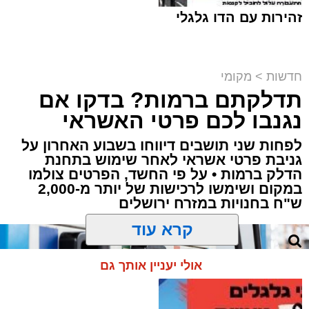
זהירות עם הדו גלגלי
חדשות
>
מקומי
תדלקתם ברמות? בדקו אם
קבוצת זמן אמת
נגנבו לכם פרטי האשראי
מערכת האתר / 18:52 07.08.26
לפחות שני תושבים דיווחו בשבוע האחרון על
גניבת פרטי אשראי לאחר שימוש בתחנת
הדלק ברמות • על פי החשד, הפרטים צולמו
במקום ושימשו לרכישות של יותר מ-2,000
ש"ח בחנויות במזרח ירושלים
תגים:
ירושלים
,
תאונה
,
זמר
,
אחים ננעלו ברכב
קרא עוד
אסון בירושלים: הזמר אבישי לוי ז"ל משכונת רמת
שלמה נהרג בתאונה קשה ברח' אדוניהו הכהן
אולי יעניין אותך גם
בירושלים.