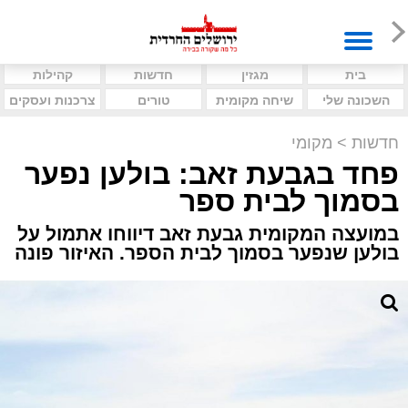
בית
מגזין
חדשות
קהילות
השכונה שלי
שיחה מקומית
טורים
צרכנות ועסקים
חדשות
>
מקומי
פחד בגבעת זאב: בולען נפער
בסמוך לבית ספר
במועצה המקומית גבעת זאב דיווחו אתמול על
בולען שנפער בסמוך לבית הספר. האיזור פונה