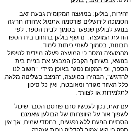
זהירות, בולען: במועצה המקומית גבעת זאב
הסמוכה לירושלים פורסמה אתמול אזהרה חריגה
בנוגע לבולען שנפער בסמוך לבית הספר. לפי
הודעת המועצה, נחשף בולען בתחום בית הספר
תבונות, בסמוך לשתי כיתות לימוד.
מהמועצה נמסר כי המועצה פעלה מיידית לטיפול
בנושא, בשיתוף הקבלן המבצע את בניית בית
הספר, וכי המקום נסגר באופן מיידי. "חשוב לנו
להדגיש", הבהירו במועצה, "המצב בשליטה מלאה,
כלל האזור מגודר ומאובטח, ואין כל סיכון
לתלמידות או לצוות".
עם זאת, נכון לעכשיו טרם פורסם הסבר שיכול
לשפוך אור על היווצרותו של הבולען שאמנם
הסתיים הפעם ללא נפגעים, בחסדי שמים, אך אין
ספק כי הוא אמור להדליק נורות אזהרה.