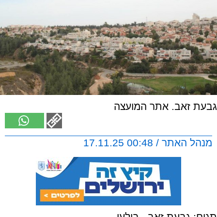
גבעת זאב. אתר המועצה
מנהל האתר / 00:48 17.11.25
תגים:
גבעת זאב
,
בולען