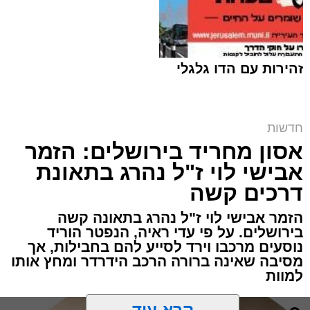
זהירות עם הדו גלגלי
חדשות
אסון מחריד בירושלים: הזמר
המחאה ליד בית הקפה | שימוש לפי סעיף 27א
אבישי לוי ז"ל נהרג בתאונת
מערכת האתר / 00:06 09.08.26
דרכים קשה
הזמר אבישי לוי ז"ל נהרג בתאונה קשה
בירושלים. על פי עדי ראיה, הנפטר הוריד
נוסעים מרכבו וירד לסייע להם בחבילות, אך
מסיבה שאינה ברורה הרכב הידרדר ומחץ אותו
למוות
תגים:
ירושלים
,
הפגנות
,
בית קפה
קרא עוד
מוקדי החיכוך סביב פתיחת עסקים בשבת