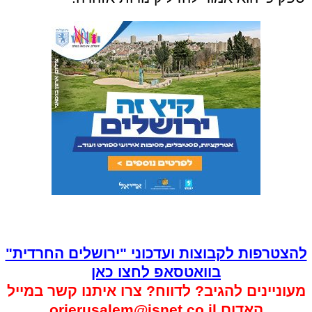
להצטרפות לקבוצות ועדכוני "ירושלים החרדית"
בוואטסאפ לחצו כאן
מעוניינים להגיב? לדווח? צרו איתנו קשר במייל
האדום
orjerusalem@isnet.co.il