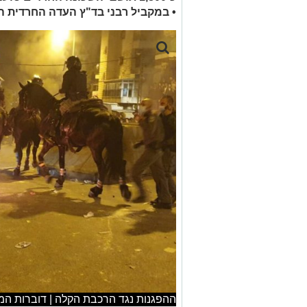
• במקביל רבני בד"ץ העדה החרדית ה
ההפגנות נגד הרכבת הקלה | דוברות ה