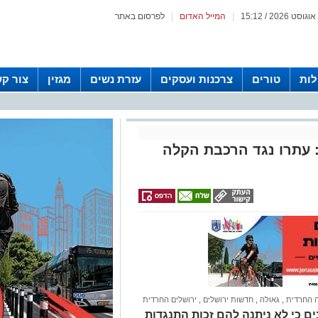
|
המייל האדום
|
לפרסום באתר
לות
טורים
צרכנות ועסקים
עזרת נשים
מגזין
צור ק
 עתרו נגד הרכבת הקלה
 החרדית
,
גאולה
,
חדשות ירושלים
,
ירושלים החרדית
וענים כי לא ניתנה להם זכות התנגדות