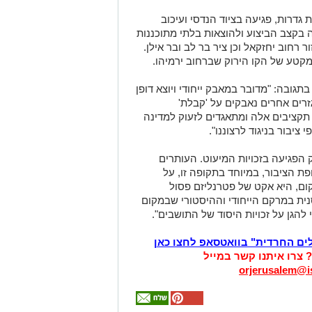
 גדרות, פגיעה בציוד הנדסי ועיכוב
 בקצב הביצוע ולהוצאות בלתי מתוכננות
רחוב יחזקאל וכן ציר בר לב ובר אילן.
מקטע של הקו הירוק שברחוב ירמיהו.
בתגובה: "מדובר במאבק ייחודי ויוצא דופן
זרים אחרים נאבקים על 'קבלת'
תקציבים אלה ומתאגדים לזעוק למדינה
ציבור בניגוד לרצוננו".
הפגיעה בזכויות המיעוט. העותרים
פת הציבור, במיוחד בתקופה זו, על
קום, היא אקט של פטרנליזם פסול
נית במרקם הייחודי וההיסטורי שבמקום
 להגן על זכויות היסוד של התושבים".
לים החרדית" בוואטסאפ לחצו כאן
? צרו איתנו קשר במייל
orjerusalem@is