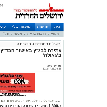
08 אוגוסט 2026 / 15:12
בית
חדשות
השכונה שלי
קהי
מקומי
חדשות ארציות
פוליטי
נדל"ן
חצרות
|
|
|
ירושלים החרדית
>
חדשות
>
עתירה לבג"ץ באישור הבד"ץ:
ב'גאולה'
ארי קאהן
21.04.26 / 12:24
תגים:
רכבת קלה
,
ירושלים
,
עתירה
,
מאה שערים
,
העדה
כ-1,800 תושבי השכונה החרדים ט