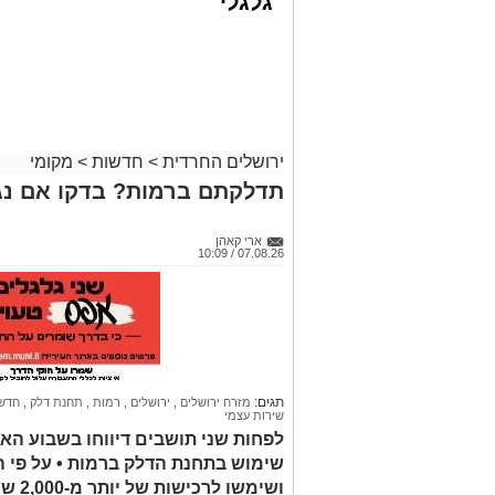
גלגלי
ירושלים החרדית
>
חדשות
>
מקומי
קבוצת זמן אמת
תדלקתם ברמות? בדקו אם נג
אסון בירושלים: הזמר אבישי לוי ז"ל משכ
אדוניהו הכהן בירושלים.
ארי קאהן
07.08.26 / 10:09
על פי עדי ראיה, הנפטר הוריד נוסעים מרכ
שאינה ברורה הרכב הידרדר ומחץ אותו למו
כוחות הצלה שהגיעו למקום מצאו אותו במצ
החייאה. במקביל הוא פונה לבית החולים 
ההצלה ולדאבון לב המשפחה הוא נפטר.
תגים:
מזרח ירושלים
,
ירושלים
,
רמות
,
תחנת דלק
,
חדשו
שירות עצמי
הלווייתו תתקיים במוצאי שבת.
לפחות שני תושבים דיווחו בשבוע הא
שימוש בתחנת הדלק ברמות • על פי 
ת.נ.צ.ב.ה
ושימשו לרכישות של יותר מ-2,000 ש"ח בחנויות במזרח ירושלים