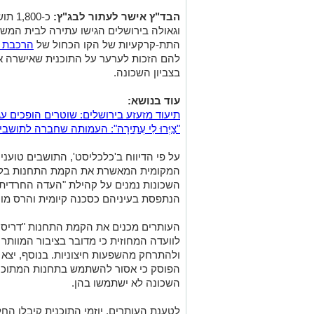
הבד"ץ אישר לעתור לבג"ץ:
כ-00
וגאולה בירושלים הגישו עתירה לבית המש
התת-קרקעיות של הקו הכחול של
הרכבת 
להם הזכות לערער על התוכנית שאישרה 
בצביון השכונה.
עוד בנושא:
תיעוד מזעזע בירושלים: שוטרים הופכים ע
"צַיְּרוּ לִי עֲתִירָה": העמותה שחברה לתו
על פי הדיווח ב'כלכליסט', התושבים טועני
המקומית המאשרת את הקמת התחנות בליבן
השכונות נמנים על קהילת "העדה החרדית" 
הנתפסת בעיניהם כסכנה קיומית והרס מוח
העותרים מכנים את הקמת התחנות "דריסה 
לוועדה המחוזית כי מדובר בציבור המוותר ב
ולהתרחק מהשפעות חיצוניות. בנוסף, יצא
הפוסק כי אסור להשתמש בתחנות המתוכננו
השכונה לא ישתמשו בהן.
לטענת העותרים, יוזמי התוכנית קיבלו החל