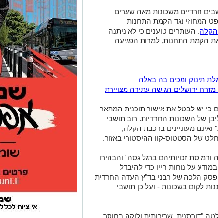
1,8 תושבים חרדיים משכונות מאה שערים
פט המחוזי נגד הקמת התחנות
הקלה
. העותרים טוענים כי לא ניתנה
את הקמת התחנות, למרות הפגיעה
גלת תינוק ומכים בה באלה
שבי מזרח ירושלים הגישה עתירה מצויירת
ם כי יש לבטל את אישור תוכנית המתאר
 של השכונות החרדיות. רוב תושבי
ואינם מעוניינים ברכבת הקלה,
לט של הסטטוס-קוו ההיסטורי באזור.
ורמיסת זכויותיהם ברגל גסה" והבהירו
מודע על נוחות חייו כדי להיבדל
 פסק הלכה של רבני בד"ץ העדה החרדית
ת לקום בשכונות - ועל כן תושבי
טה "דורסנית, שרירותית ולוקה בחוסר