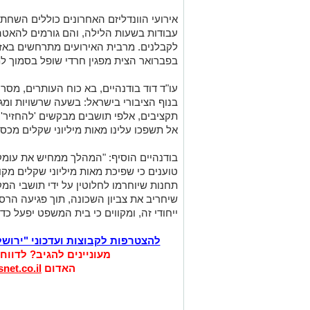
אירועי הוונדליזם האחרונים כוללים השחתת
עבודות בשעות הלילה, והם גורמים להאטה
לקבלנים. מרבית האירועים מתרחשים באזור 
בפברואר הצית מפגין חרדי שופל בסמוך ל
עו"ד דוד בודנהיים, בא כוח העותרים, מסר 
בנוף הציבורי בישראל: בשעה שרשויות ומג
תקציבים, אלפי תושבים מבקשים 'להחזיר' 
אל תשפכו עלינו מאות מיליוני שקלים מכספי 
בודנהיים הוסיף: "המהלך ממחיש את עומק 
טוענים כי שפיכת מאות מיליוני שקלים מקו
תחנות שיוחרמו לחלוטין על ידי תושבי המ
שיחריב את צביון השכונה, תוך פגיעה הרס
ייחודי זה, ומקווים כי בית המשפט יפעל כדי
להצטרפות לקבוצות ועדכוני "ירוש
מעוניינים להגיב? לדווח
האדום
net.co.il