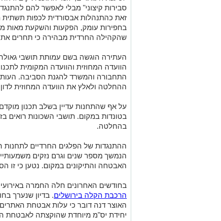
סבירות קיצוני" מבלי לאפשר להם להתנגד
זאת כהתנהלות אבסורדית לכפות תשתית ת
בחפירות עומק, הפקעות והשקעת מאות מילי
שהקהילה החרדית מבהירה כי תחרים את 
העתירה הוגשה בשם עמותת תושבי גאולה בא
הוועדה המחוזית והוועדה המקומית לתכנון ו
התחבורה והמשרד להגנת הסביבה. העות
ההחלטה ולאלץ את הוועדה המחוזית לדון 
על אף שהתחנות עדיין בשלב תכנון מוקדם,
בטונדות במקום. תושבי השכונות רואים בזה
בהחלטה.
ההתנגדות של הפלגים החרדיים לתחנות 
הנמשך מספר שנים וגרם נזקים משמעותיים
האבטחה והתיקונים במקום. נטען כי זו הסיב
בחודשים האחרונים חלה החמרה באירועי ו
הרכבת הקלה בירושלים
. בדיון שנערך בח
יחידת יס"מ מיוחדת שהוקצתה לאבטחת הצ