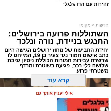
זהירות עם הדו גלגלי
חדשות
>
מקומי
השתוללות פרועה בירושלים:
פעילות מבצעית מתוחה במעבר בעוטף
ירושלים הסתיימה במעצרם של שוהה בלתי
התנגש בניידת, נורה ונלכד
חוקי ונהג שהסיע אותו, לאחר שחיפוש יסודי
יחידת התביעות של מחוז ירושלים הגישה היום
של לוחמי מג"ב חשף שיטת הסתרה יצירתית
כתב אישום חמור נגד צעיר בן 19, המייחס לו
במיוחד.
שרשרת עבירות חמורות הכוללת ניסיון גניבת
שלושה כלי רכב, פגיעה בשוטרת ומרדף
משטרתי פרוע
האירוע התרחש במהלך פעילות משותפת של
לוחמי מג״ב עוטף ירושלים ולוחמי המעברים
לשמירה על הביטחון השוטף בגזרת הבירה.
קרא עוד
הכוחות עצרו לבדיקה שגרתית רכב שעורר את
חשדם, ועד מהרה הבינו שמשהו אינו כשורה.
אולי יעניין אותך גם