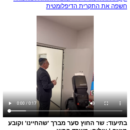
חשפה את התקרית הדיפלומטית
בתיעוד: שר החוץ סער מברך 'שהחיינו' וקובע