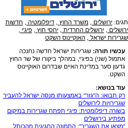
תגים:
ירושלים
,
משרד החוץ
,
דיפלומטיה
,
חדשות
ירושלים
,
ירושלים החרדית
,
יחסי חוץ
,
פיג'י
,
שגרירות ישראל
,
האוקיינוס השקט
עכשיו תורה:
שגרירות ישראל חדשה נחנכה
אתמול (שני) בפיג'י, במהלך ביקורו של שר החוץ
גדעון סער במדינת האיים שבדרום האוקיינוס
השקט.
עוד בנושא:
רק תבואו: ה"גזר" באמצעותו מנסה ישראל להעביר
שגרירויות לירושלים
בשורה דיפלומטית: פיג'י תפתח שגרירות במיקום
מפתיע בירושלים
"מִצְאוּ את השגריר": התמונה החגיגית מהכותל