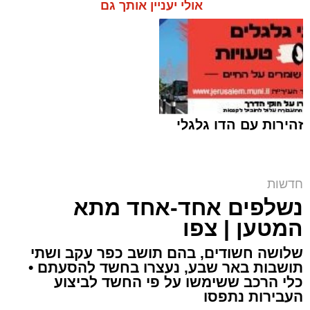
אולי יעניין אותך גם
זהירות עם הדו גלגלי
ח"כ סוכות בסיור בבתי ספר במזרח ירושלים |
חדשות
דוברות
נשלפים אחד-אחד מתא
ארי קאהן / 16:42 06.08.26
המטען | צפו
שלושה חשודים, בהם תושב כפר עקב ושתי
תושבות באר שבע, נעצרו בחשד להסעתם •
כלי הרכב ששימשו על פי החשד לביצוע
העבירות נתפסו