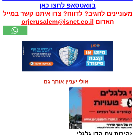
בוואטסאפ לחצו כאן
מעוניינים להגיב? לדווח? צרו איתנו קשר במייל
האדום
orjerusalem@isnet.co.il
אולי יעניין אותך גם
זהירות עם הדו גלגלי