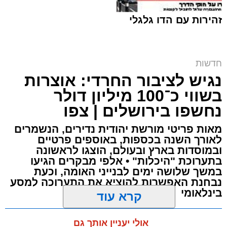
זהירות עם הדו גלגלי
חרם על תחנת הדלק | אילוסטרציה shutterstock
חדשות
נגיש לציבור החרדי: אוצרות
ארי קאהן / 10:09 07.08.26
בשווי כ־100 מיליון דולר
נחשפו בירושלים | צפו
מאות פריטי מורשת יהודית נדירים, הנשמרים
לאורך השנה בכספות, באוספים פרטיים
ובמוסדות בארץ ובעולם, הוצגו לראשונה
תגים:
מזרח ירושלים
,
ירושלים
,
רמות
,
תחנת דלק
,
בתערוכת "היכלות" • אלפי מבקרים הגיעו
חדשות ירושלים
,
ירושלים החרדית
,
גניבת פרטי
במשך שלושה ימים לבנייני האומה, וכעת
נבחנת האפשרות להוציא את התערוכה למסע
אשראי
,
שירות עצמי
בינלאומי
קרא עוד
חשד לגניבת פרטי אשראי ב
תחנת דלק
בשכונת
ארי קאהן / 09:54 07.08.26
רמות בירושלים: במהלך השבוע האחרון דיווחו
אולי יעניין אותך גם