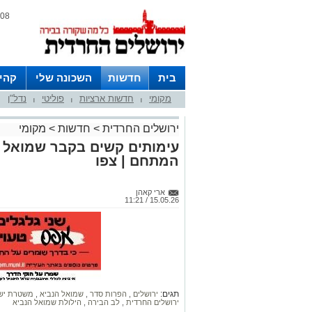
08 אוגוסט 2026 / 12:15
בית
חדשות
השכונה שלי
קהי
מקומי
חדשות ארציות
פוליטי
נדל"ן
חצרות
|
|
|
ירושלים החרדית
>
חדשות
>
מקומי
עימותים קשים בקבר שמואל 
המתחם | צפו
ארי קאהן
15.05.26 / 11:21
תגים:
ירושלים
,
הפרות סדר
,
שמואל הנביא
,
משטרת יש
ירושלים החרדית
,
לב הבירה
,
הילולת שמואל הנביא