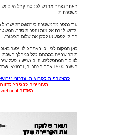
משטרתית.
עוד נמסר מהמשטרה כי "משטרת ישראל רוא
וקדוש לזירת אלימות והפרות סדר. המשטר
החוק, לפגוע או לסכן את שלום הציבור".
כאן המקום לציין כי האתר כולו ייסגר באופ
תותר שהייה במתחם כלל במהלך השבת. ר
לציבור המתפללים. היום (שישי) יפעל שי
השעה 15:00 אחר-הצהריים, ובמוצאי שבת מהשעה 9 ועד חצות הליל.
להצטרפות לקבוצות ועדכוני "ירוש
מעוניינים להגיב? לדווח
האדום
net.co.il