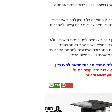
האתר נפתח מחדש לכניסת קהל היום (שישי) בשעה 05:00 בבוקר תחת אבטחה
ה בחומרה כל ניסיון להפוך אתר דתי
ה לא תאפשר לאף גורם קיצוני להפר את
ן גורף כשעתיים לפני כניסת השבת – ולא
ק במוצאי שבת ישוב האתר ויפתח
רות התחבורה הציבורית למתחם הקבר עד
לים החרדית" בוואטסאפ לחצו כאן
? צרו איתנו קשר במייל
orjerusalem@is
אולי
יעניין
אותך
גם