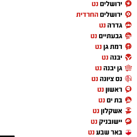
לביצוע העבירות נתפסו, החשודות הובאו לדיון
בבית המשפט ומעצרן הוארך.
במשטרת ישראל הדגישו כי ימשיכו לפעול בנחישות
נגד עבירות הסעת, הלנת והעסקת שוהים בלתי
חוקיים, במטרה לשמור על ביטחון הציבור ולסכל
פעילות העלולה לסכן את שלום הציבור.
להצטרפות לקבוצות ועדכוני "ירושלים החרדית"
בוואטסאפ לחצו כאן
מעוניינים להגיב? לדווח? צרו איתנו קשר במייל
האדום
orjerusalem@isnet.co.il
צפוי להתבטל? פעילות העיריה עבור הציבור
החרדי | עיריית ירושלים