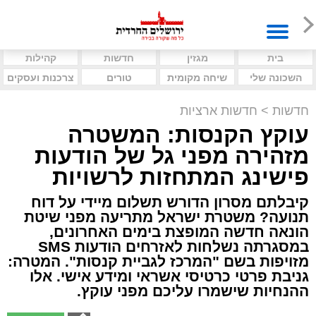
בית
מגזין
חדשות
קהילות
השכונה שלי
שיחה מקומית
טורים
צרכנות ועסקים
חדשות
>
חדשות ארציות
עוקץ הקנסות: המשטרה
מזהירה מפני גל של הודעות
פישינג המתחזות לרשויות
קיבלתם מסרון הדורש תשלום מיידי על דוח
תנועה? משטרת ישראל מתריעה מפני שיטת
הונאה חדשה המופצת בימים האחרונים,
במסגרתה נשלחות לאזרחים הודעות SMS
מזויפות בשם "המרכז לגביית קנסות". המטרה:
גניבת פרטי כרטיסי אשראי ומידע אישי. אלו
ההנחיות שישמרו עליכם מפני עוקץ.