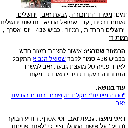
תגים:
משרד התחבורה
,
גבעת זאב
,
ירושלים
,
תאונות דרכים
,
קבר שמואל הנביא
,
חדשות ירושלים
,
ירושלים החרדית
,
רמזור
,
כביש 436
,
יוסי אסרף
,
רמות ד'
הרמזור שמרגיז:
אישור להצבת רמזור חדש
בכביש 436 סמוך לקבר
שמואל הנביא
התקבל
לאחר פנייה של מועצת גבעת זאב למשרד
התחבורה בעקבות ריבוי תאונות במקום.
עוד בנושא:
"סכנה מיידית": תקלת תקשורת נרחבת בגבעת
זאב
ראש מועצת גבעת זאב, יוסי אסרף, הודיע הבוקר
(רביעי) על אישור המהלך וציין כי "לאחר פנייתנו