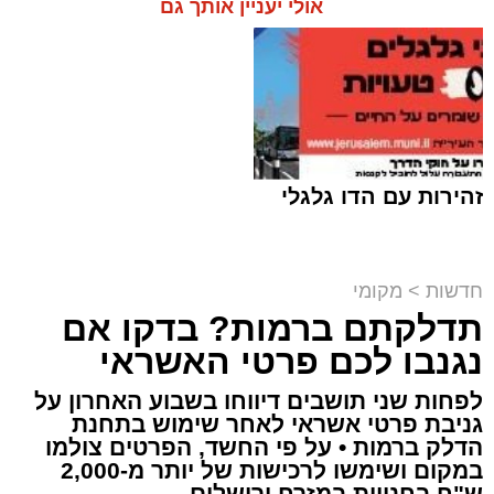
אולי יעניין אותך גם
זהירות עם הדו גלגלי
חדשות
>
מקומי
תדלקתם ברמות? בדקו אם
קבוצת זמן אמת
נגנבו לכם פרטי האשראי
מערכת האתר / 18:52 07.08.26
לפחות שני תושבים דיווחו בשבוע האחרון על
גניבת פרטי אשראי לאחר שימוש בתחנת
הדלק ברמות • על פי החשד, הפרטים צולמו
במקום ושימשו לרכישות של יותר מ-2,000
ש"ח בחנויות במזרח ירושלים