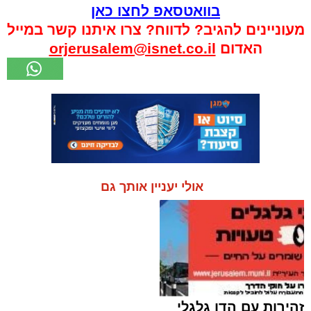
בוואטסאפ לחצו כאן
מעוניינים להגיב? לדווח? צרו איתנו קשר במייל
האדום
orjerusalem@isnet.co.il
אולי יעניין אותך גם
זהירות עם הדו גלגלי