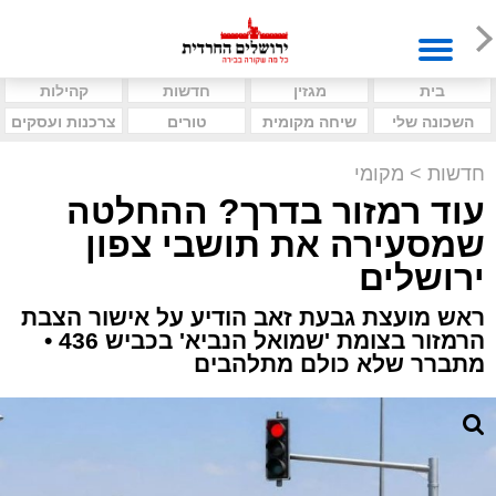
בית
מגזין
חדשות
קהילות
השכונה שלי
שיחה מקומית
טורים
צרכנות ועסקים
חדשות
>
מקומי
עוד רמזור בדרך? ההחלטה
שמסעירה את תושבי צפון
ירושלים
ראש מועצת גבעת זאב הודיע על אישור הצבת
הרמזור בצומת 'שמואל הנביא' בכביש 436 •
מתברר שלא כולם מתלהבים