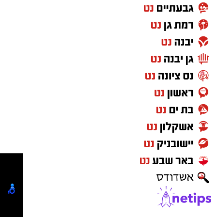
המרדף הדרמטי נמשך גם לאחר שהרכב הנמלט
נעצר; החשוד נמלט מהמקום רגלית, ובמהלך
הפעילות בוצע לעברו ירי שהביא לפציעתו. למרות
הפציעה, הוא המשיך בניסיונות ההימלטות.
בסריקות ממוקדות של כוחות המשטרה אותר
החשוד כשהוא מסתתר בתוך רכב אחר – שאותו
ניסה לגנוב באותם רגעים ממש במטרה להשלים
את הבריחה. מעצרו הוארך מעת לעת עד להגשת
כתב האישום היום, המלמד על ניסיון שיטתי מצדו
לגנוב שלושה כלי רכב שונים באותו היום.
להצטרפות לקבוצות ועדכוני "ירושלים החרדית"
בוואטסאפ לחצו כאן