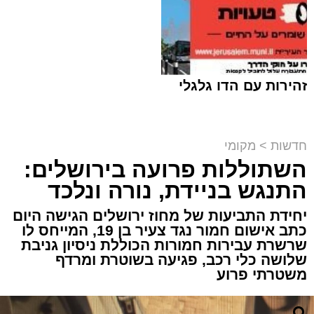
תגים:
ירושלים
,
שב"ח
זהירות עם הדו גלגלי
חדשות
>
מקומי
השתוללות פרועה בירושלים:
פעילות מבצעית מתוחה במעבר בעוטף
התנגש בניידת, נורה ונלכד
ירושלים הסתיימה במעצרם של שוהה בלתי
חוקי ונהג שהסיע אותו, לאחר שחיפוש יסודי
יחידת התביעות של מחוז ירושלים הגישה היום
של לוחמי מג"ב חשף שיטת הסתרה יצירתית
כתב אישום חמור נגד צעיר בן 19, המייחס לו
שרשרת עבירות חמורות הכוללת ניסיון גניבת
במיוחד.
שלושה כלי רכב, פגיעה בשוטרת ומרדף
משטרתי פרוע
האירוע התרחש במהלך פעילות משותפת של
לוחמי מג״ב עוטף ירושלים ולוחמי המעברים