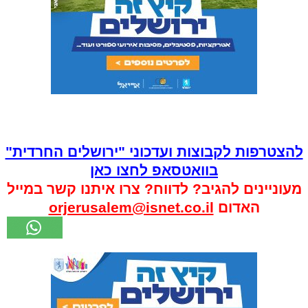
להצטרפות לקבוצות ועדכוני "ירושלים החרדית"
בוואטסאפ לחצו כאן
מעוניינים להגיב? לדווח? צרו איתנו קשר במייל
האדום
orjerusalem@isnet.co.il