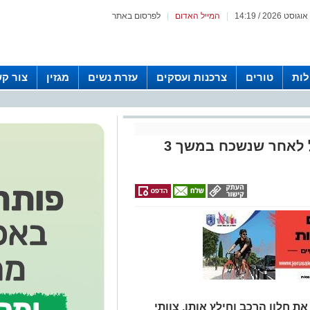
|
המייל האדום
|
לפרסום באתר
לות
טורים
צרכנות ועסקים
עזרת נשים
מגזין
צור ק
נס בירושלים: פעוט במצב קל לאחר שנשכח במשך 3
ת חלון הרכב וחילץ אותו. צוותי