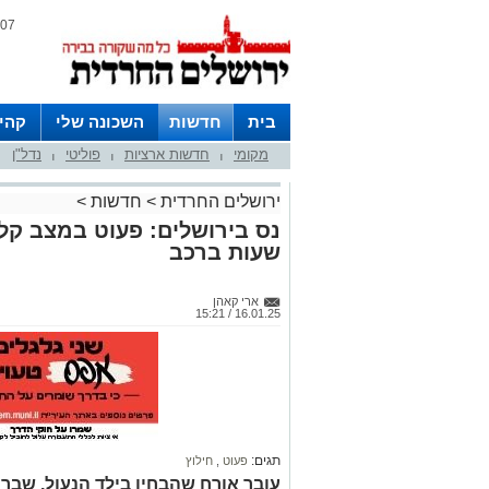
07 אוגוסט 2026 / 14:19
בית
חדשות
השכונה שלי
קהי
מקומי
חדשות ארציות
פוליטי
נדל"ן
חצרות
|
|
|
ירושלים החרדית
>
חדשות
>
שעות ברכב
ארי קאהן
16.01.25 / 15:21
תגים:
פעוט
,
חילוץ
עובר אורח שהבחין בילד הנעול, שבר א