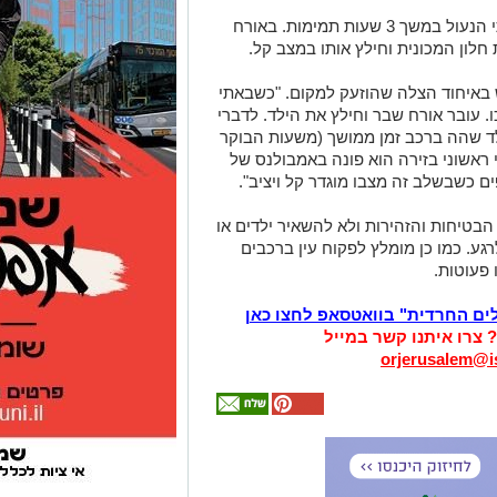
פעוט בן שנה וחצי הושאר ברכב המשפחתי הנעול במשך 3 שעות תמימות. באורח
חלון המכונית וחילץ אותו במצב קל.
ובש באיחוד הצלה שהוזעק למקום. "כשבאתי
ו. עובר אורח שבר וחילץ את הילד. לדברי
לד שהה ברכב זמן ממושך (משעות הבוקר
ואי ראשוני בזירה הוא פונה באמבולנס של
 כשבשלב זה מצבו מוגדר קל ויציב".
הבטיחות והזהירות ולא להשאיר ילדים או
גע. כמו כן מומלץ לפקוח עין ברכבים
 פעוטות.
לים החרדית" בוואטסאפ לחצו כאן
? צרו איתנו קשר במייל
orjerusalem@is
אולי
יעניין
אותך