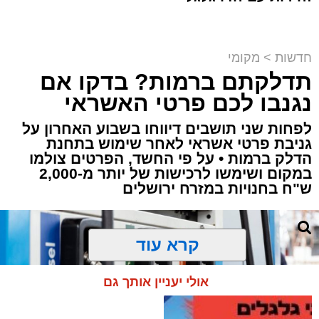
חדשות
>
מקומי
תדלקתם ברמות? בדקו אם
קבוצת זמן אמת
נגנבו לכם פרטי האשראי
מערכת האתר / 18:52 07.08.26
לפחות שני תושבים דיווחו בשבוע האחרון על
גניבת פרטי אשראי לאחר שימוש בתחנת
הדלק ברמות • על פי החשד, הפרטים צולמו
במקום ושימשו לרכישות של יותר מ-2,000
ש"ח בחנויות במזרח ירושלים
תגים:
ירושלים
,
תאונה
,
זמר
,
אחים ננעלו ברכב
אסון בירושלים: הזמר אבישי לוי ז"ל משכונת רמת
קרא עוד
שלמה נהרג בתאונה קשה ברח' אדוניהו הכהן
בירושלים.
אולי יעניין אותך גם
על פי עדי ראיה, הנפטר הוריד נוסעים מרכבו וירד