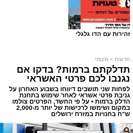
זהירות עם הדו גלגלי
חדשות
>
מקומי
תדלקתם ברמות? בדקו אם
קבוצת זמן אמת
נגנבו לכם פרטי האשראי
מערכת האתר / 18:52 07.08.26
לפחות שני תושבים דיווחו בשבוע האחרון על
גניבת פרטי אשראי לאחר שימוש בתחנת
הדלק ברמות • על פי החשד, הפרטים צולמו
במקום ושימשו לרכישות של יותר מ-2,000
ש"ח בחנויות במזרח ירושלים
תגים:
ירושלים
,
תאונה
,
זמר
,
אחים ננעלו ברכב