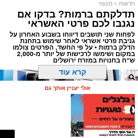
חדשות
>
מקומי
תדלקתם ברמות? בדקו אם
קבוצת זמן אמת
נגנבו לכם פרטי האשראי
מערכת האתר / 18:52 07.08.26
לפחות שני תושבים דיווחו בשבוע האחרון על
גניבת פרטי אשראי לאחר שימוש בתחנת
הדלק ברמות • על פי החשד, הפרטים צולמו
במקום ושימשו לרכישות של יותר מ-2,000
ש"ח בחנויות במזרח ירושלים
תגים:
ירושלים
,
תאונה
,
זמר
,
אחים ננעלו ברכב
קרא עוד
אסון בירושלים: הזמר אבישי לוי ז"ל משכונת רמת
שלמה נהרג בתאונה קשה ברח' אדוניהו הכהן
אולי יעניין אותך גם
בירושלים.
על פי עדי ראיה, הנפטר הוריד נוסעים מרכבו וירד
לסייע להם בחבילות, אך מסיבה שאינה ברורה
הרכב הידרדר ומחץ אותו למוות.