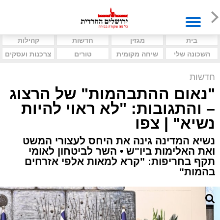
בית
מגזין
חדשות
קהילות
השכונה שלי
שיחה מקומית
טורים
צרכנות ועסקים
חדשות
"נאום ההתבהמות" של הרצוג
– והתגובות: "לא ראוי להיות
נשיא" | צפו
נשיא המדינה גינה את היחס לעצורי המשט
ואת האלימות ביו"ש • השר לביטחון לאומי
תקף בחריפות: "קרא למאות אלפי אזרחים
בהמות"