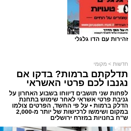
זהירות עם הדו גלגלי
חדשות
>
מקומי
תדלקתם ברמות? בדקו אם
קבוצת זמן אמת
נגנבו לכם פרטי האשראי
מערכת האתר / 18:52 07.08.26
לפחות שני תושבים דיווחו בשבוע האחרון על
גניבת פרטי אשראי לאחר שימוש בתחנת
הדלק ברמות • על פי החשד, הפרטים צולמו
במקום ושימשו לרכישות של יותר מ-2,000
ש"ח בחנויות במזרח ירושלים
תגים:
ירושלים
,
תאונה
,
זמר
,
אחים ננעלו ברכב