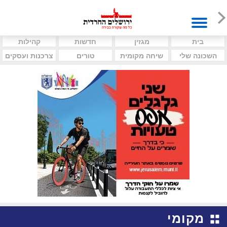
בית
מגזין
חדשות
קהילות
השכונה שלי
שיחה מקומית
טורים
צרכנות ועסקים
מקומי