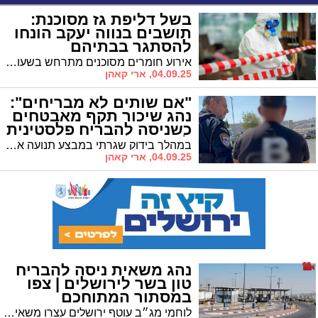
בשל דליפת גז מסוכנת:
תושבים בנווה יעקב הונחו
להסתגר בבתיהם
אירוע חומרים מסוכנים מתרחש בשעות האחרונות בשכונת נווה יעקב בירושלים • תושבים באיזור נקראו להסתגר בבתיהם מחשש לסכנה נשימתית רעילה
04.09.25, ארי קאהן
"אם שותים לא מבריחים":
נהג שיכור תקף מאבטחים
כשניסה להבריח פלסטינית
לי-ם
במהלך בידוק שגרתי במבצע תנועה ארצי – לוחמי מג"ב ושוטרי מחוז ש"י עצרו נהג תושב מזרח ירושלים שנמצא בגילופין • ברכבו אותרה תושבת עזה שניסתה להיכנס לישראל עם תעודת זהות מזויפת
04.09.25, ארי קאהן
נהג משאית ניסה להבריח
טון בשר לירושלים | צפו
במסתור המתוחכם
לוחמי מג״ב עוטף ירושלים עצרו משאית שהסתירה יותר מטון של בשר בלתי מפוקח • הבשר הוברח בתנאים ירודים והיווה סכנה לבריאות הציבור