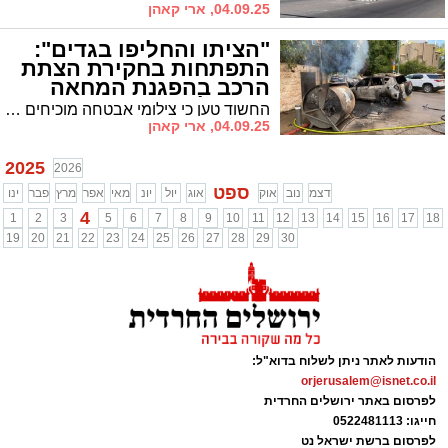
04.09.25, ארי קאהן
"הציתו והחליפו בגדים":
התפתחות בחקירת הצתת
הרכב בהפגנת המחאה
בירושלים
החשוד טען כי צילומי אבטחה מוכיחים שלא יצא מביתו בזמן ההצתה • במשטרה מעריכים כי מדובר בהצתה מתוחכמת שבוצעה באמצעות התחפשות
04.09.25, ארי קאהן
2025
2026
ספט
דצמ
נוב
אוק
אוג
יול
יונ
מאי
אפר
מרץ
פבר
ינו
4
1
2
3
5
6
7
8
9
10
11
12
13
14
15
16
17
18
19
20
21
22
23
24
25
26
27
28
29
30
הודעות לאתר ניתן לשלוח בדוא"ל:
orjerusalem@isnet.co.il
לפרסום באתר ירושלים החרדית
חייגו: 0522481113
לפרסום ברשת ישראל נט