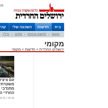
08 אוגוסט 2026 / 06:39
בית
חדשות
השכונה שלי
קהי
מקומי
חדשות ארציות
פוליטי
נדל"ן
חצרות
|
|
|
מקומי
ירושלים החרדית
>
חדשות
>
מקומי
עם ציצית
משטרתי:
מתנדבי 
החרדי ה
על גנבי 
09:39 / 30.09.25
בירושלי
...