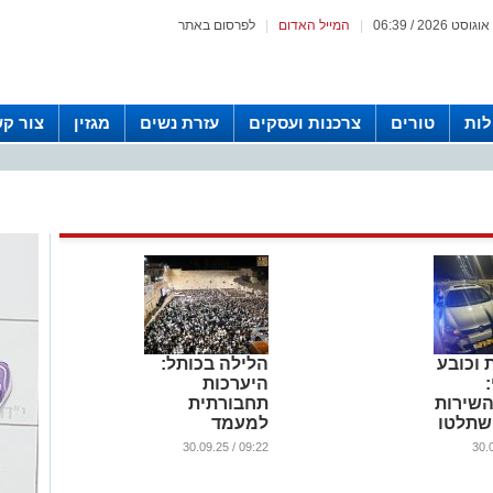
|
המייל האדום
|
לפרסום באתר
לות
טורים
צרכנות ועסקים
עזרת נשים
מגזין
צור ק
 וכובע
הלילה בכותל:
היערכות
השירות
תחבורתית
שתלטו
למעמד
רכב
הסליחות
09:22 / 30.09.25
ם
האחרון והתרת
נדרים