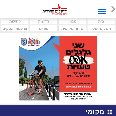
בית
מגזין
חדשות
קהילות
השכונה שלי
שיחה מקומית
טורים
צרכנות ועסקים
מקומי