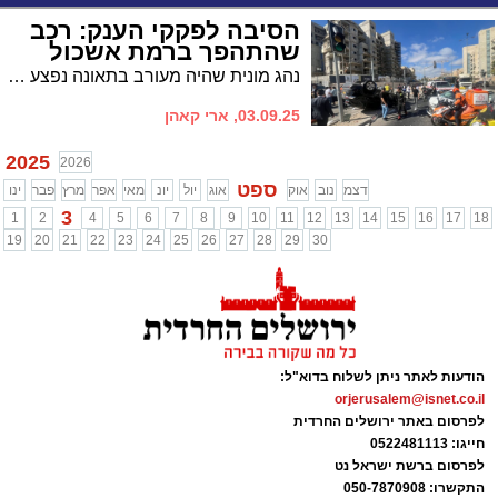
הסיבה לפקקי הענק: רכב
שהתהפך ברמת אשכול
נהג מונית שהיה מעורב בתאונה נפצע קל עד בינוני • נהג הרכב ההפוך, כבן 30, נפצע קל • עומסי תנועה נרשמו באזור
03.09.25, ארי קאהן
2025
2026
ספט
דצמ
נוב
אוק
אוג
יול
יונ
מאי
אפר
מרץ
פבר
ינו
3
1
2
4
5
6
7
8
9
10
11
12
13
14
15
16
17
18
19
20
21
22
23
24
25
26
27
28
29
30
הודעות לאתר ניתן לשלוח בדוא"ל:
orjerusalem@isnet.co.il
לפרסום באתר ירושלים החרדית
חייגו: 0522481113
לפרסום ברשת ישראל נט
התקשרו:
050-7870908