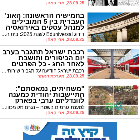
28.09.25, ארי קאהן
בחמישיה הראשונה: האונ'
העברית בין 5 המובילים
למנהל עסקים באירואסיה
והמזה"ת
דירוג Eduniversal לשנת 2025: בית הספר למנהל עסקים בירושלים מצטרף לרשימת מוסדות עילית עולמיים • הדיקנית פרופ’ אורלי שדה: "עדות למחויבות למצוינות אקדמית ולחיבור לעולם העסקים הגלובלי"
28.09.25, ארי קאהן
רכבת ישראל תתגבר בערב
יום הכיפורים ותושבת
לאחר החג - כל הפרטים
רכבת ישראל הודיעה על תגבור שירותי הרכבות בערב יום הכיפורים במטרה לאפשר תנועה מיטבית לקראת החג. הרכבות תופעלנה עד השעה 13:00 במתכונת מתוגברת המבוססת על לוחות זמנים של ימי שישי.
28.09.25, מערכת האתר
"משחיתים, נמאסתם":
התיישבות יהודית כמענה
לוונדליזם ערבי בפארק
התנ"ך בירושלים | צפו
לטענת גורמים בשטח – נגרם נזק מכוון לשדות וטרסות • סגן ראש העיר אריה קינג: "מערכת הביטחון לא מיגרה את התופעה – אפעל להקמת נקודת התיישבות"
28.09.25, ארי קאהן