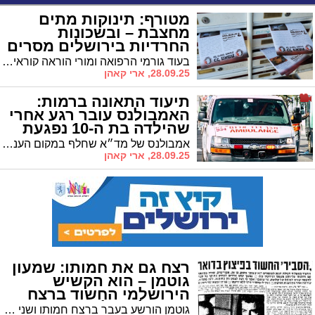
מטורף: תינוקות מתים
מחצבת – ובשכונות
החרדיות בירושלים מסרים
נגד חיסונים
בעוד גורמי הרפואה ומורי הוראה קוראים להתחסן, קיצונים הזויים מפיצים פייק ניוז שמציג את החצבת "כקלה משפעת" ואילו את "החיסון כמסוכן"
28.09.25, ארי קאהן
תיעוד התאונה ברמות:
האמבולנס עובר רגע אחרי
שהילדה בת ה-10 נפגעת
מרכב | צפו
אמבולנס של מד״א שחלף במקום העניק לה טיפול ראשוני והעביר אותה להמשך טיפול רפואי לבית החולים במצב בינוני
28.09.25, ארי קאהן
רצח גם את חמותו: שמעון
גוטמן – הוא הקשיש
הירושלמי החשוד ברצח
המטפלת שלו
גוטמן הורשע בעבר ברצח חמותו ושני עובדי דואר באמצעות חבילת נפץ בשנות ה־80 • ריצה 18 שנות מאסר וכעת חשוד ברצח של המטפלת חביבה ושדי ז"ל בירושלים