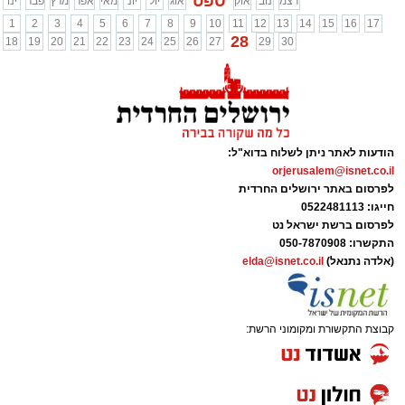
ספט
דצמ
נוב
אוק
אוג
יול
יונ
מאי
אפר
מרץ
פבר
ינו
1
2
3
4
5
6
7
8
9
10
11
12
13
14
15
16
17
28
18
19
20
21
22
23
24
25
26
27
29
30
הודעות לאתר ניתן לשלוח בדוא"ל:
orjerusalem@isnet.co.il
לפרסום באתר ירושלים החרדית
חייגו: 0522481113
לפרסום ברשת ישראל נט
התקשרו:
050-7870908
(אלדה נתנאל)
elda@isnet.co.il
קבוצת התקשורת ומקומוני הרשת: