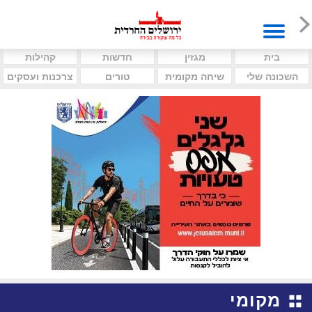
בית
מגזין
חדשות
קהילות
השכונה שלי
שיחה מקומית
טורים
צרכנות ועסקים
מקומי