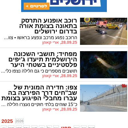
רוכב אופנוע התרסק
בתאונה בצומת אורה
בדרום ירושלים
הרוכב נפגע מרכב ונפצע בראשו • צוותי מד"א וצוות הצלה העניקו טיפול ראשוני ופינו אותו במצב קשה לבית החולים הדסה עין כרם • המשטרה פתחה בחקירה
28.09.25, ארי קאהן
מפחיד: תושבי השכונה
הירושלמית תיעדו ג'יפים
פלסטיניים בשטחי היער
הסמוך | צפו
תושבים מספרים כי גם הלילה נצפו כלי רכב חשודים נוסעים בין הרחוב לשטחי הכפר ממול • הציבור נקרא להמשיך ולדווח למוקד 100
28.09.25, ארי קאהן
צפו: חדירה המונית של
שב"חים דרך הפירצה בה
עברו מחבלי הפיגוע בצומת
רמות
כ־15 שוהים בלתי חוקיים נעצרו הלילה בנקודה הרגישה דרכה חדרו מחבלי הפיגוע בצומת רמות
28.09.25, ארי קאהן
2025
2026