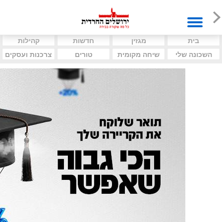
בית
מגזין
חדשות
קהילות
השכונה שלי
שיחה מקומית
טורים
צרכנות ועסקים