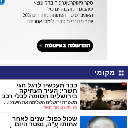
מקומי
כבר מעכשיו לרגל חגי
תשרי: העיר העתיקה
בירושלים חסומה לכלי רכב
פרטיים | כל הפרטים
משטרת ירושלים השלימה את היערכותה לאבטחת אירועי הסליחות, ראש השנה ויום הכיפורים • ייחסמו צירים סביב העיר העתיקה, והציבור נקרא להיעזר בתחבורה הציבורית
17.09.25, ארי קאהן
שכול כפול: שנים לאחר
אחותו ע"ה, נפטר היום