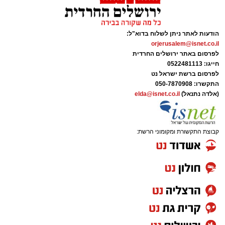
הודעות לאתר ניתן לשלוח בדוא"ל:
orjerusalem@isnet.co.il
לפרסום באתר ירושלים החרדית
חייגו: 0522481113
לפרסום ברשת ישראל נט
התקשרו:
050-7870908
(אלדה נתנאל)
elda@isnet.co.il
קבוצת התקשורת ומקומוני הרשת: