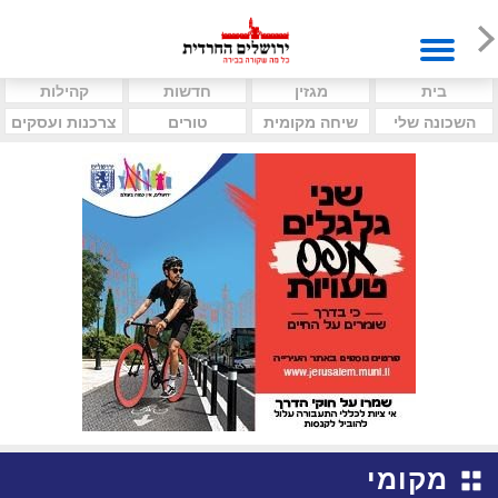
בית
מגזין
חדשות
קהילות
השכונה שלי
שיחה מקומית
טורים
צרכנות ועסקים
מקומי