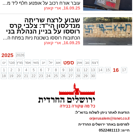
עובר אורח רכוב על אופנוע חלף ליד מחאת משפחות החטופים מול מעון ראש הממשלה וקרא קריאות קשות נגד המפגינים • "במדינה מתוקנת זה המעשה הנכון לבוגדים", הטיח במפגינים ההמומים
16.09.25, ארי קאהן
שבוע לרצח שריתה
מנדלסון הי"ד: צלבי קרס
רוססו על בניין הנהלת בני
עקיבא בירושלים
הכתובות רוססו בשכונת ניות בפתח הסניף המקומי של הנהלת בני עקיבא ליד מודעת האבל על הירצחה של עובדת המקום שריתה מנדלסון הי"ד • סגן ראש העיר אריה קינג: "עוכרי ישראל, צריך להשליך אותם לכלא"
16.09.25, ארי קאהן
2025
2026
ספט
דצמ
נוב
אוק
אוג
יול
יונ
מאי
אפר
מרץ
פבר
ינו
16
1
2
3
4
5
6
7
8
9
10
11
12
13
14
15
17
18
19
20
21
22
23
24
25
26
27
28
29
30
הודעות לאתר ניתן לשלוח בדוא"ל:
orjerusalem@isnet.co.il
לפרסום באתר ירושלים החרדית
חייגו: 0522481113