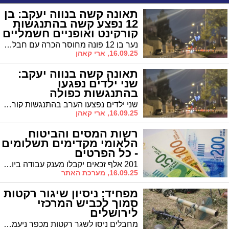
תאונה קשה בנווה יעקב: בן
12 נפצע קשה בהתנגשות
קורקינט ואופניים חשמליים
נער בן 12 פונה מחוסר הכרה עם חבלת ראש קשה • ילד בן 8 נפצע באורח קל • המשטרה פתחה בחקירת נסיבות התאונה
16.09.25, ארי קאהן
תאונה קשה בנווה יעקב:
שני ילדים נפגעו
בהתנגשות כפולה
שני ילדים נפצעו הערב בהתנגשות קורקינט ואופניים חשמליים • בן 12 פונה במצב רשה לבית החולים לאחר טיפול ראשוני במקום
16.09.25, ארי קאהן
רשות המסים והביטוח
הלאומי מקדימים תשלומים
- כל הפרטים
201 אלף זכאים יקבלו מענק עבודה ביום חמישי - 410 מיליון שקלים • קצבת ילדים תשולם מחר • קצבאות אחרות יוקדמו לראשון
16.09.25, מערכת האתר
מפחיד: ניסיון שיגור רקטות
סמוך לכביש המרכזי
לירושלים
מחבלים ניסו לשגר רקטות מכפר ניעמה ליד כביש 443, סמוך למודיעין. מנגנוני הביטחון הפלסטיניים עצרו את החשודים ותפסו שתי רקטות • בצה"ל: "הרקטה היתה ללא ראש קרב וללא חומר נפץ תקני"