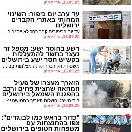
16.09.25, ארי קאהן
עד ערב יום כיפור: השינוי
המהותי באתרי הקברים
ירושלים
עד יום הכיפורים קבר רחל לא ייסגר בלילות כנהוג, וייוותר פתוח באופן רצוף • גם קבר דוד המלך וקבר שמואל הנביא יישארו פתוחים ברציפות • במקביל: החניה לכלי רכב פרטיים בקבר רחל שבה לפעול לאחר עבודות שיפוץ
16.09.25, ארי קאהן
רשע בחוסר ישע: מטפל זר
נעצר בחשד להתעללות
בקשיש חסר ישע בירושלים
משפחת הקורבן התקינה מצלמות בבית וגילתה אלימות קשה מצד המטפל • בית המשפט האריך את מעצרו בשלושה ימים
16.09.25, ארי קאהן
הוארך מעצרו של פעיל
המחאה שהצית פחים ורכב
בהפגנת השמאל בירושלים
בית משפט השלום האריך בחמישה ימים את מעצרו של דורון, שהודה בהצתת רכב בעיר • השופטת: "החשד הסביר התחזק" • המשטרה: "האירוע חמור יותר ממה שהצטייר בתחילה"
16.09.25, ארי קאהן
"כדור בראש כמו לבוגדים":
צפו בהתנצחות עם
משפחות חטופים בירושלים