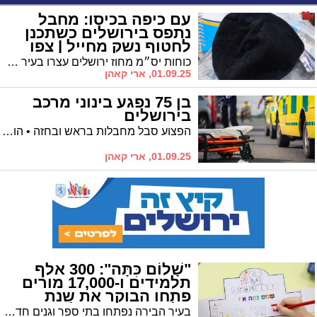
עם כיפה בכיסו: מחבל
נתפס בירושלים כשתכנן
לחטוף נשק מחייל | צפו
במעצר הדרמטי
כוחות יס״מ מחוז ירושלים עצרו בעיר פלסטיני בלתי חוקי מאזור שכם, שנשא עמו כיפה שחורה והודה כי התכוון לבצע פיגוע • בחקירתו טען כי תכנן לחטוף נשק מחייל ולפגוע באזרחים
01.09.25, ארי קאהן
בן 75 נפגע בינוני מרכב
בירושלים
הפצוע סבל מחבלות בראש ובחזה • הובהל לחדר הטראומה בבית החולים שערי צדק
01.09.25, ארי קאהן
"שָׁלוֹם כִּתָּה": 300 אלף
תלמידים ו-17,000 מורים
פתחו הבוקר את שנת
הלימודים בירושלים
בעיר הבירה נפתחו בתי ספר וגנים חדשים לצד השקעות של מאות מיליוני שקלים בפרויקטים חינוכיים • ראש העיר: "זו חגיגה ירושלמית של חינוך" • סגניתו: "הצוותים הם לב העשייה" • יו"ר הנהגת ההורים: "שיתוף פעולה שמביא תוצאות"