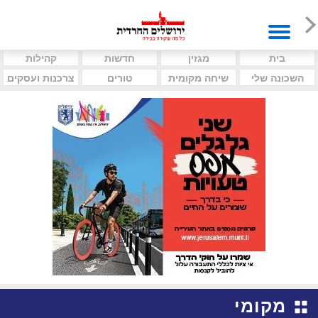
בית
מגזין
חדשות
קהילות
השכונה שלי
שיחה מקומית
טורים
צרכנות ועסקים
מקומי