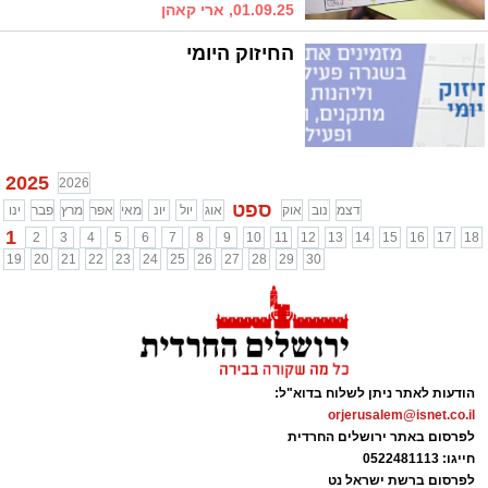
01.09.25, ארי קאהן
החיזוק היומי
2025
2026
ספט
דצמ
נוב
אוק
אוג
יול
יונ
מאי
אפר
מרץ
פבר
ינו
1
2
3
4
5
6
7
8
9
10
11
12
13
14
15
16
17
18
19
20
21
22
23
24
25
26
27
28
29
30
הודעות לאתר ניתן לשלוח בדוא"ל:
orjerusalem@isnet.co.il
לפרסום באתר ירושלים החרדית
חייגו: 0522481113
לפרסום ברשת ישראל נט