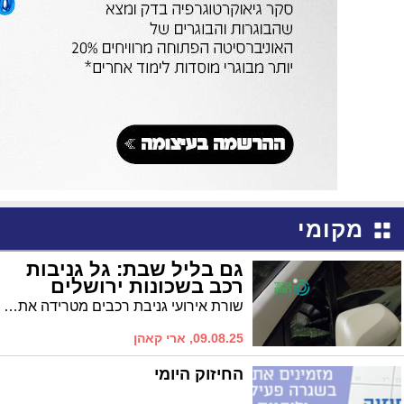
מקומי
גם בליל שבת: גל גניבות
רכב בשכונות ירושלים
שורת אירועי גניבת רכבים מטרידה את תושבי השכונות בירושלים • רכב של הורים לילד נכה נגנב בהר נוף • תושבים קוראים להגברת הערנות
09.08.25, ארי קאהן
החיזוק היומי