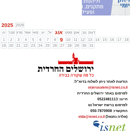
2025
2026
אוג
דצמ
נוב
אוק
ספט
יול
יונ
מאי
אפר
מרץ
פבר
ינו
9
1
2
3
4
5
6
7
8
10
11
12
13
14
15
16
17
18
19
20
21
22
23
24
25
26
27
28
29
30
31
הודעות לאתר ניתן לשלוח בדוא"ל:
orjerusalem@isnet.co.il
לפרסום באתר ירושלים החרדית
חייגו: 0522481113
לפרסום ברשת ישראל נט
התקשרו:
050-7870908
(אלדה נתנאל)
elda@isnet.co.il