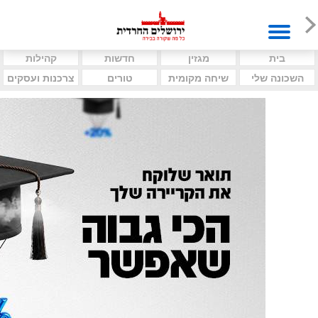
בית
מגזין
חדשות
קהילות
השכונה שלי
שיחה מקומית
טורים
צרכנות ועסקים