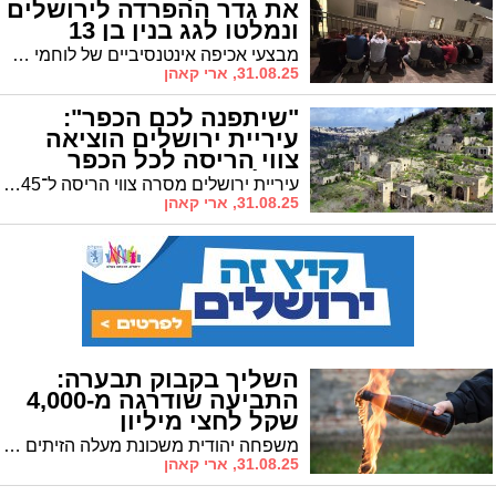
את גדר ההפרדה לירושלים
ונמלטו לגג בנין בן 13
קומות
מבצעי אכיפה אינטנסיביים של לוחמי מג״ב ברחבי הארץ הובילו למעצרם של 628 שוהים בלתי חוקיים ו־69 חשודים שסייעו בידם • עשרות נתפסו בסור באהר ובבניין בן 13 קומות בעוטף ירושלים • במקביל הוגש כתב אישום חמור נגד תושב העיר שהסיע שוהים בלתי חוקיים באופן שיטתי
31.08.25, ארי קאהן
"שיתפנה לכם הכפר":
עיריית ירושלים הוציאה
צווי הריסה לכל הכפר
הפלסטיני
עיריית ירושלים מסרה צווי הריסה ל־45 מבנים מאוכלסים בכפר א-נעמאן שבו חיים כ־150 תושבים בבניה בלתי חוקית המתקיימת כבר עשרות שנים
31.08.25, ארי קאהן
השליך בקבוק תבערה:
התביעה שודרגה מ-4,000
שקל לחצי מיליון
משפחה יהודית משכונת מעלה הזיתים תובעת ערבי שהשליך לעבר ביתה בקבוק תבערה בסך 560 אלף ש"ח • בנס הצליח האב לכבות את השריפה • עו"ד חיים בלייכר: "מדובר בניסיון לרצוח משפחה רק כי הם יהודים"
31.08.25, ארי קאהן