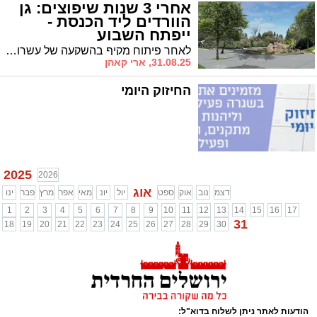
אחרי 3 שנות שיפוצים: גן
הוורדים ליד הכנסת -
ייפתח השבוע
לאחר פיתוח מקיף בהשקעה של עשרות מיליונים – ביום שלישי הקרוב יתקיים טקס חנוכת הגן המחודש מול הכנסת • באירוע ישתתפו נשיא המדינה יצחק הרצוג ורעייתו, ראש העיר משה ליאון ובכירים נוספים
31.08.25, ארי קאהן
החיזוק היומי
2025
2026
אוג
דצמ
נוב
אוק
ספט
יול
יונ
מאי
אפר
מרץ
פבר
ינו
1
2
3
4
5
6
7
8
9
10
11
12
13
14
15
16
17
31
18
19
20
21
22
23
24
25
26
27
28
29
30
הודעות לאתר ניתן לשלוח בדוא"ל: