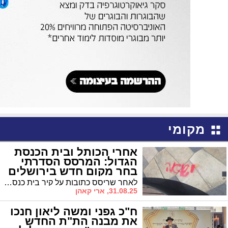
מקומי
אחרי הכותל ובית הכנסת
הגדול: המרסס הסדרתי
בחר מקום חדש בירושלים
לאחר שריסס כתובות על קיר בית כנסת, אבני הכותל וכנסיית הקבר ושוחרר – נעצר שוב בכניסה לירושלים • הפעם החזיק שלט "יש שואה בעזה" וניסה לרסס כתובת זהה על המדרכה בתחנת "מרכזית" של הרכבת הקלה
31.08.25, ארי קאהן
ח"כ גפני ומשה ליאון חנכו
את מבנה הת"ת החדש