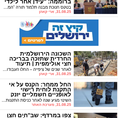
ברוממה: "עידן אחר לילדי
ירושלים"
בטקס חנוכת מבנה תלמוד תורה "המסורה" בשכונת רוממה בירושלים סיפר יו"ר דגל התורה על תנאי הלימוד בעבר במקלטים מאולתרים • "היום אנחנו חונכים מבנה מפואר ותיקני כפי שראוי לילדי העיר" • גפני הודה לראש העיר משה ליאון ולנציגי דגל התורה בעירייה על פועלם
31.08.25, ארי קאהן
השכונה הירושלמית
החרדית שתזכה בבריכה
חצי אולימפית | תיעוד
לאחר שנים של ציפייה – החלו העבודות להקמת מרכז תרבות בהר נוף • המרכז יכלול בריכה חצי אולימפית, חדרי כושר ואולמות סטודיו • עלות הפרויקט נאמדת בלמעלה מ־50 מיליון ש"ח
31.08.25, ארי קאהן
החל ממחר: הקנס על אי
התקנת לוחית רישוי
לאופניים חשמליים יזנק
דרמטית
השינוי מגיע שנה לאחר כניסת התקנות החדשות לתוקף ביולי 2024, כאשר בתחילה נקבע קנס מתון של 100 שקל. לפי משרד התחבורה, ההחמרה נועדה לעודד ציות לחוק ולשפר את הסדרת תחום הרכיבה החשמלית
31.08.25, מערכת האתר
צפו במרדף: שב"חים חצו