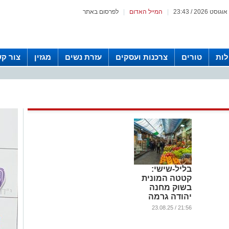
|
המייל האדום
|
לפרסום באתר
לות
טורים
צרכנות ועסקים
עזרת נשים
מגזין
צור ק
בליל-שישי:
קטטה המונית
בשוק מחנה
יהודה גרמה
לחשש מפיגוע
21:56 / 23.08.25
...