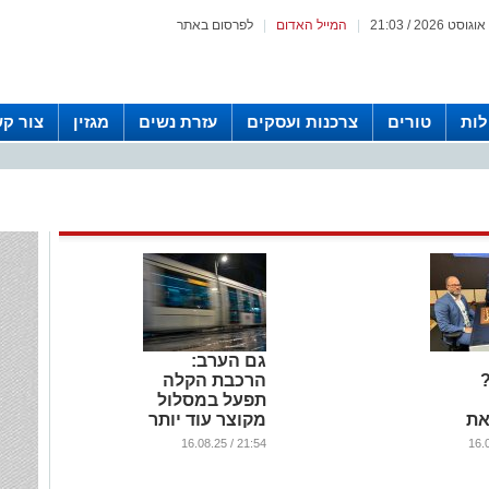
|
המייל האדום
|
לפרסום באתר
לות
טורים
צרכנות ועסקים
עזרת נשים
מגזין
צור ק
גם הערב:
הרכבת הקלה
תפעל במסלול
את
מקוצר עוד יותר
השחמט
...
21:54 / 16.08.25
עם