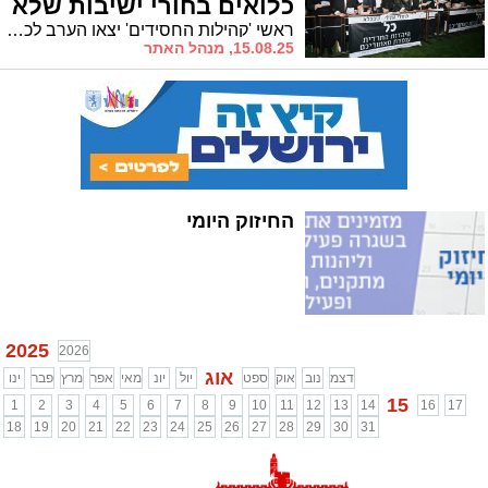
כלואים בחורי ישיבות שלא
התייצבו
ראשי 'קהילות החסידים' יצאו הערב לכנס מחאה שנערך מול כלא 6 בו כלואים נכון לעכשיו 7 בחורי ישיבות שלא התייצבו לצה"ל. יהושע פרוכטר צילם
15.08.25, מנהל האתר
החיזוק היומי
2025
2026
אוג
דצמ
נוב
אוק
ספט
יול
יונ
מאי
אפר
מרץ
פבר
ינו
15
1
2
3
4
5
6
7
8
9
10
11
12
13
14
16
17
18
19
20
21
22
23
24
25
26
27
28
29
30
31