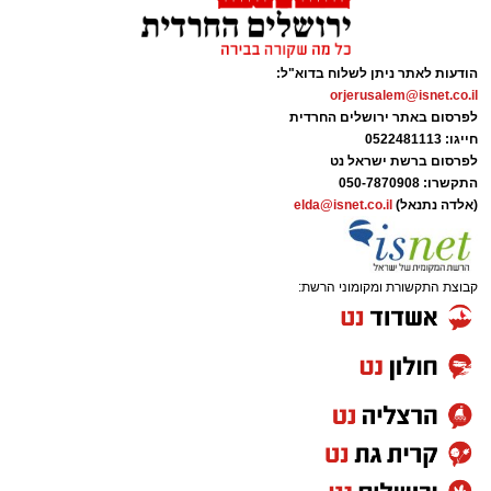
הודעות לאתר ניתן לשלוח בדוא"ל:
orjerusalem@isnet.co.il
לפרסום באתר ירושלים החרדית
חייגו: 0522481113
לפרסום ברשת ישראל נט
התקשרו:
050-7870908
(אלדה נתנאל)
elda@isnet.co.il
קבוצת התקשורת ומקומוני הרשת: