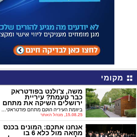
מקומי
משה, צ'ולנט בפודטראק
כבר טעמת? עיריית
ירושלים השיקה את מתחם
הפוטדראקים
ביוזמת העיריה הוקם מתחם פודטראקים - משאיות מזון, בעמק רפאים. מה תמצאו שם?
15.08.25, מנהל האתר
אנחנו אתכם: המונים בכנס
מחאה מול כלא 6 בו