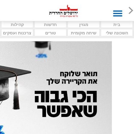
בית
מגזין
חדשות
קהילות
השכונה שלי
שיחה מקומית
טורים
צרכנות ועסקים