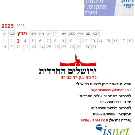
2025
2026
מרץ
דצמ
נוב
אוק
ספט
אוג
יול
יונ
מאי
אפר
פבר
ינו
3
1
2
4
5
6
7
8
9
10
11
12
13
14
15
16
17
18
19
20
21
22
23
24
25
26
27
28
29
30
31
הודעות לאתר ניתן לשלוח בדוא"ל:
orjerusalem@isnet.co.il
לפרסום באתר ירושלים החרדית
חייגו: 0522481113
לפרסום ברשת ישראל נט
התקשרו:
050-7870908
(אלדה נתנאל)
elda@isnet.co.il