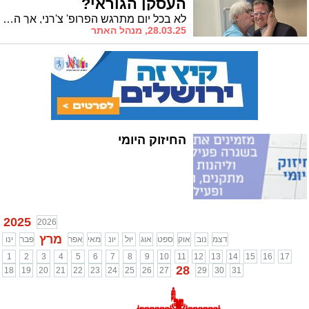
העסקן הגוראי?
לא בכל יום מתרגש הפרופ' צ'רני, אך היום זה קרה לאחר שהיועץ הרפואי יעקב שקול הצליח להפתיעו
28.03.25, מנהל האתר
החיזוק היומי
2025
2026
מרץ
דצמ
נוב
אוק
ספט
אוג
יול
יונ
מאי
אפר
פבר
ינו
1
2
3
4
5
6
7
8
9
10
11
12
13
14
15
16
17
28
18
19
20
21
22
23
24
25
26
27
29
30
31