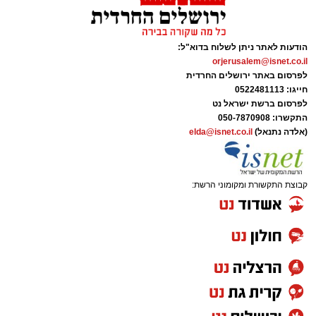
הודעות לאתר ניתן לשלוח בדוא"ל:
orjerusalem@isnet.co.il
לפרסום באתר ירושלים החרדית
חייגו: 0522481113
לפרסום ברשת ישראל נט
התקשרו:
050-7870908
(אלדה נתנאל)
elda@isnet.co.il
קבוצת התקשורת ומקומוני הרשת: