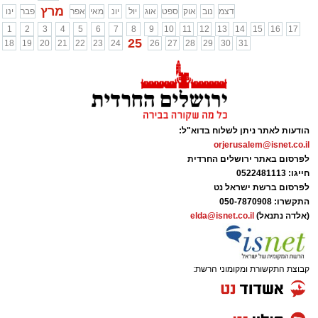
מרץ
דצמ
נוב
אוק
ספט
אוג
יול
יונ
מאי
אפר
פבר
ינו
1
2
3
4
5
6
7
8
9
10
11
12
13
14
15
16
17
25
18
19
20
21
22
23
24
26
27
28
29
30
31
הודעות לאתר ניתן לשלוח בדוא"ל:
orjerusalem@isnet.co.il
לפרסום באתר ירושלים החרדית
חייגו: 0522481113
לפרסום ברשת ישראל נט
התקשרו:
050-7870908
(אלדה נתנאל)
elda@isnet.co.il
קבוצת התקשורת ומקומוני הרשת: