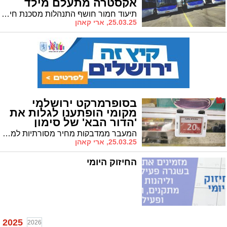
אקסטרה מתעלם מילד
וחוצה באדום
תיעוד חמור חושף התנהלות מסכנת חיים של נהג אוטובוס שמתעלם מילד במעבר חציה וחוצה צומת ברמזור אדום
25.03.25, ארי קאהן
בסופרמרקט ירושלמי
מקומי הופתענו לגלות את
'הדור הבא' של סימון
המחירים | צפיה מהנה
המעבר ממדבקות מחיר מסורתיות למסכים דיגיטליים מבטיח חיסכון משמעותי לבעלי עסקים והתאמה מדויקת בין מחירי המדף לקופה
25.03.25, ארי קאהן
החיזוק היומי
2025
2026