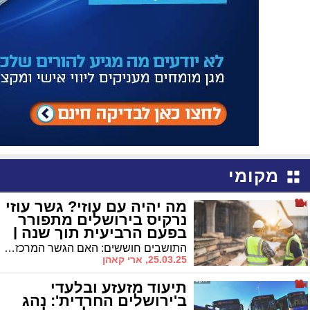
מקומי
מה יהיה עם עוזי? גשר עוזי
נרקיס בירושלים מתפורר
בפעם הרביעית תוך שנה |
צפו בתופעה
התושבים חוששים: האם הגשר המרכזי המחבר את שכונות הצפון עם ירושלים בטוח לשימוש?
25.03.25, ארי קאהן
תיעוד מזעזע ובלעדי
ב'ירושלים החרדית': נהג