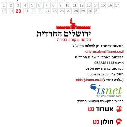
1
2
3
4
5
6
7
8
9
10
11
12
13
14
15
16
17
20
18
19
21
22
23
24
25
26
27
28
29
30
31
הודעות לאתר ניתן לשלוח בדוא"ל:
orjerusalem@isnet.co.il
לפרסום באתר ירושלים החרדית
חייגו: 0522481113
לפרסום ברשת ישראל נט
התקשרו:
050-7870908
(אלדה נתנאל)
elda@isnet.co.il
קבוצת התקשורת ומקומוני הרשת: