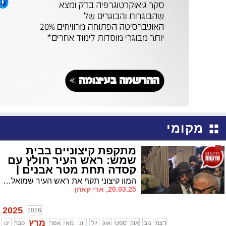
מקומי
מתקפת קיצוניים בבית
שמש: ראש העיר חולץ עם
קסדה תחת מטר אבנים |
צפו בתיעוד הדרמטי
המון קיצוני תקף את ראש העיר שמואל גרינברג ששהה באולם שמחות, הפך את רכבו וגרם לפציעת בנו | זו התמונה שתיזכר לדראון
מ'מלחמת היהודים'
20.03.25, ארי קאהן
2025
2026
מרץ
דצמ
נוב
אוק
ספט
אוג
יול
יונ
מאי
אפר
פבר
ינו