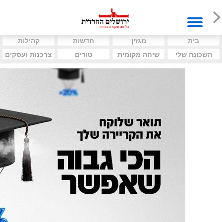
בית
מגזין
חדשות
קהילות
השכונה שלי
שיחה מקומית
טורים
צרכנות ועסקים