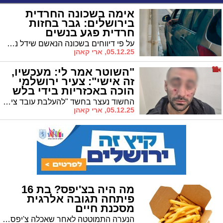
אימה בשכונה החרדית
בירושלים: גבר בחזות
חרדית פגע בנשים
על פי דיווחים בשכונה הנאשם שידל נשים ונערות לעלות לרכבו • השומרים קוראים לנפגעות להעיד במשטרה, במוקד או בטופס מקוון
05.12.25, ארי קאהן
"השוטר אמר לי: מעכשיו,
זה אישי": צעיר ירושלמי
הוכה באכזריות בידי בלש
משטרתי
החשוד נעצר בחשד "להעלבת עובד ציבור" • בית המשפט שחררו והורה להעביר את טענותיו למח״ש
05.12.25, ארי קאהן
מה היה בצ'יפס? בת 16
פיתחה תגובה אלרגית
מסכנת חיים
הנערה התמוטטה לאחר שאכלה צ'יפס ברחוב שרי ישראל • חובש איחוד הצלה הזריק לה אפיפן ומצבה התייצב