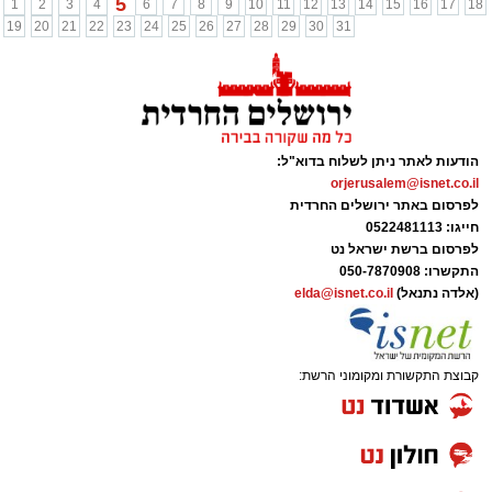
5
1
2
3
4
6
7
8
9
10
11
12
13
14
15
16
17
18
19
20
21
22
23
24
25
26
27
28
29
30
31
הודעות לאתר ניתן לשלוח בדוא"ל:
orjerusalem@isnet.co.il
לפרסום באתר ירושלים החרדית
חייגו: 0522481113
לפרסום ברשת ישראל נט
התקשרו:
050-7870908
(אלדה נתנאל)
elda@isnet.co.il
קבוצת התקשורת ומקומוני הרשת: