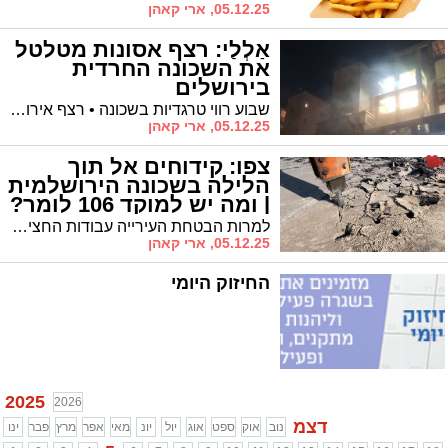
05.12.25, ארי קאהן
אַלְלַי: רצף אסונות מטלטל
את השכונה החרדית
בירושלים
שבוע רווי טרגדיות בשכונה • רצף אירועים קשים הותיר את התושבים בכאב ובקריאה לתפילה וקבלות טובות
05.12.25, ארי קאהן
צפו: קידוחים אל תוך
הלילה בשכונה הירושלמית
| ומה יש למוקד 106 לומר?
למרות הבטחת העירייה עבודות החציבה והקידוחים נמשכו לאחר חצות • התושבים: פגיעה חמורה במנוחת הלילה ללא הצדקה
05.12.25, ארי קאהן
החיזוק היומי
2025
2026
דצמ
נוב
אוק
ספט
אוג
יול
יונ
מאי
אפר
מרץ
פבר
ינו