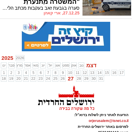
"המשטרה מתנערת
מאחריותה למחדל"
סערה בגבעת זאב בעקבות מכתב הליקויים החריף של מפקד הגזרה • במועצה מגיבים וטוענים להתנערות מאחריות ודורשים חזרה לשיח מקצועי
27.12.25, ארי קאהן
2025
2026
דצמ
נוב
אוק
ספט
אוג
יול
יונ
מאי
אפר
מרץ
פבר
ינו
1
2
3
4
5
6
7
8
9
10
11
12
13
14
15
16
17
27
18
19
20
21
22
23
24
25
26
28
29
30
31
הודעות לאתר ניתן לשלוח בדוא"ל:
orjerusalem@isnet.co.il
לפרסום באתר ירושלים החרדית