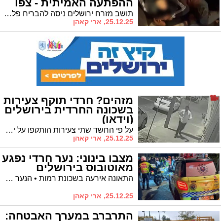
ההפתעה האמיתית - צפו
תושב מזרח ירושלים ניסה להבריח פלסטיני בתוך תא המטען • בדיקת הנהג חשפה את שיא התעוזה
25.12.25, ארי קאהן
מזהים? חרדי תוקף צעירות
בשכונה החרדית בירושלים
(וידאו)
על פי החשד שתי צעירות הותקפו על ידי המטריד בשבועות האחרונים • חרף התיעוד והעדויות – שוחרר למעצר בית וטרם הוגש כתב אישום
25.12.25, ארי קאהן
מצבו בינוני: נער חרדי נפגע
מאוטובוס בירושלים
התאונה אירעה בשכונת רמות • הנער שסבל מחבלות בפנים ובראש פונה לשערי צדק
25.12.25, ארי קאהן
התרברב במערך האבטחה: