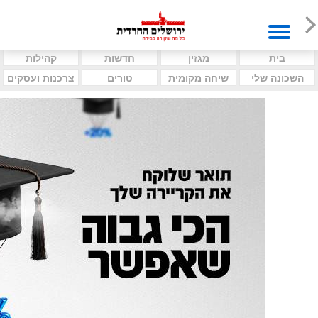
בית
מגזין
חדשות
קהילות
השכונה שלי
שיחה מקומית
טורים
צרכנות ועסקים