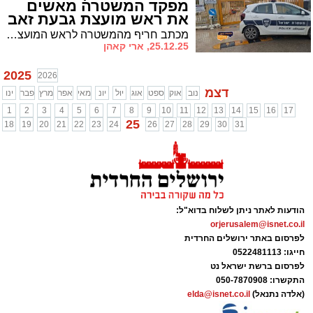
מפקד המשטרה מאשים
את ראש מועצת גבעת זאב
מכתב חריף מהמשטרה לראש המועצה חושף כשלים חמורים במערך האבטחה ביישוב הסמוך לירושלים • שערים לא פעילים, היעדר ליווי ופיקוח לקוי
25.12.25, ארי קאהן
2025
2026
דצמ
נוב
אוק
ספט
אוג
יול
יונ
מאי
אפר
מרץ
פבר
ינו
1
2
3
4
5
6
7
8
9
10
11
12
13
14
15
16
17
25
18
19
20
21
22
23
24
26
27
28
29
30
31
הודעות לאתר ניתן לשלוח בדוא"ל:
orjerusalem@isnet.co.il
לפרסום באתר ירושלים החרדית
חייגו: 0522481113
לפרסום ברשת ישראל נט
התקשרו:
050-7870908
(אלדה נתנאל)
elda@isnet.co.il