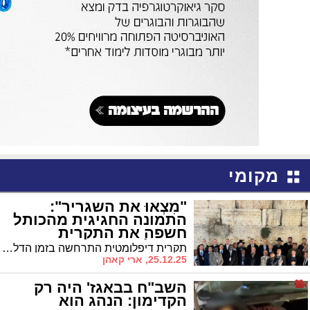
מקומי
"מִצְאוּ את השגריר":
התמונה החגיגית מהכותל
חשפה את התקרית
הדיפלומטית
תקרית דיפלומטית התרחשה בזמן הדלקת הנרות החגיגית בכותל המערבי • השגריר האוקראיני נטש את האירוע בכעס – זו הסיבה
25.12.25, ארי קאהן
השב"ח בבאגז' היה רק
הקדימון: הנהג הוא