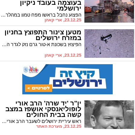
בעוצמה בעובד ניקיון
ירושלמי
הפצוע נחבל בראשו מפח טמון במהלך עבודתו ברחוב חזקיהו שבתאי • פונה לבית החולים לאחר טיפול ראשוני
23.12.25, ארי קאהן
מטען צינור התפוצץ בחניון
במזרח ירושלים
הפיצוץ בשכונת א-טור גרם נזק לגדר המתחם • לאחרונה אותרו שני החשודים
23.12.25, ארי קאהן
יו"ר 'יד שרה' הרב אורי
לופוליאנסקי אושפז במצב
קשה בבית החולים
ראש עיריית ירושלים לשעבר הרב אורי לופוליאנסקי אושפז הערב במחלקה לטיפול נמרץ בהדסה עין כרם עקב סיבוכים ריאתיים. הציבור מתבקש להתפלל לרפואתו
23.12.25, מערכת האתר