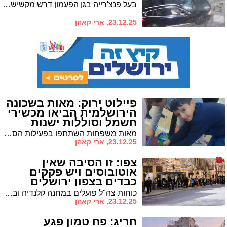
בעל פנצ'רייה בגן הפעמון דרש מקשישים תשלומים מופרזים, זייף מסמכים ונטל כספים במרמה • הוגשה הצהרת תובע ומעצרו הוארך
23.12.25, ארי קאהן
פיילוט ירוק: מאות בשכונה
הירושלמית הביאו מכשירי
חשמל וסוללות ישנות
מאות משפחות השתתפו בפעילות הסברה חווייתית • סגן ראש העיר אריה קינג: "נרחיב את המיזם לשכונות נוספות"
23.12.25, ארי קאהן
צפו: זו הסיבה שאין
אוטובוסים ויש פקקים
כבדים בצפון ירושלים
כוחות צה"ל פועלים במחנה קלנדיה ובכפר עקב תוך עימותים קשים • מחסום קלנדיה נסגר ובשל כך נרשמים שיבושי תנועה ועיכובים בתחבורה הציבורית בכל איזור צפון העיר
23.12.25, ארי קאהן
חריג: פח טמון פגע