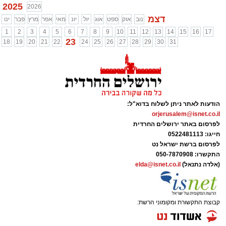
2025
2026
דצמ
נוב
אוק
ספט
אוג
יול
יונ
מאי
אפר
מרץ
פבר
ינו
1
2
3
4
5
6
7
8
9
10
11
12
13
14
15
16
17
23
18
19
20
21
22
24
25
26
27
28
29
30
31
הודעות לאתר ניתן לשלוח בדוא"ל:
orjerusalem@isnet.co.il
לפרסום באתר ירושלים החרדית
חייגו: 0522481113
לפרסום ברשת ישראל נט
התקשרו:
050-7870908
(אלדה נתנאל)
elda@isnet.co.il
קבוצת התקשורת ומקומוני הרשת: