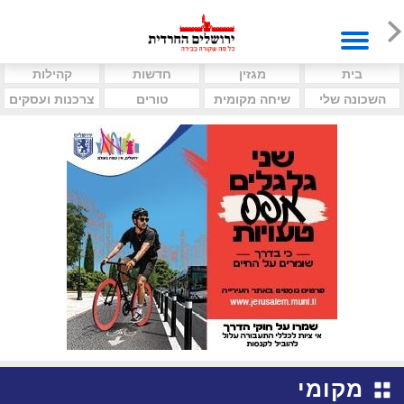
בית
מגזין
חדשות
קהילות
השכונה שלי
שיחה מקומית
טורים
צרכנות ועסקים
מקומי