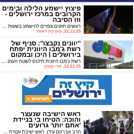
פיצוץ יישמע הלילה ובימים
הקרובים במרכז ירושלים -
וזו הסיבה
רעשים חזקים צפויים להישמע בשעות הלילה כחלק מעבודות יזומות באתר בנייה סמוך לגשר המיתרים - אין מדובר באירוע ביטחוני
22.12.25, מערכת האתר
"יוונים נקבצו": סניף של
רשת ג'מבו היוונית יפתח
בירושלים | היכן ובמקום
מי?
רשת ג'מבו היוונית תיכנס לשטח הענק ליד קניון הדר במקומה של סניף הספורט המפורסם שפועל רק שנתיים
22.12.25, ארי קאהן
ראש הישיבה שנעצר
והוכה: הטיחו בי בניידת
'אתם יותר גרועים
מהמחבלים'
הרב אברהם עידן, ראש ישיבת עטרת הלוי, חשף אמש בריאיון ל'קול חי' פרטים קשים על מעצרו והכאתו במהלך המהומות בירושלים ביום חמישי, למרות שלטענתו כלל לא השתתף בהפגנה. הרב עידן נמצא כעת במעצר בית, למרות שהיום בנו אמור להיכנס לברית