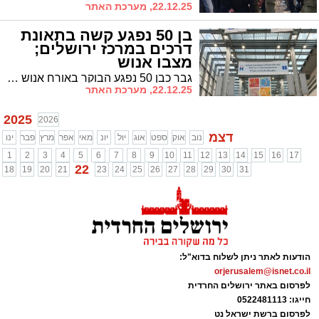
22.12.25, מערכת האתר
בן 50 נפגע קשה בתאונת
דרכים במרכז ירושלים;
מצבו אנוש
גבר כבן 50 נפגע הבוקר באורח אנוש מרכב חולף בשדרות חיים ברלב בירושלים ופונה לבית החולים הדסה הר הצופים כשמצבו קשה ביותר.
22.12.25, מערכת האתר
2025
2026
דצמ
נוב
אוק
ספט
אוג
יול
יונ
מאי
אפר
מרץ
פבר
ינו
1
2
3
4
5
6
7
8
9
10
11
12
13
14
15
16
17
22
18
19
20
21
23
24
25
26
27
28
29
30
31
הודעות לאתר ניתן לשלוח בדוא"ל:
orjerusalem@isnet.co.il
לפרסום באתר ירושלים החרדית
חייגו: 0522481113
לפרסום ברשת ישראל נט